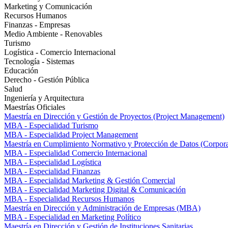
Marketing y Comunicación
Recursos Humanos
Finanzas - Empresas
Medio Ambiente - Renovables
Turismo
Logística - Comercio Internacional
Tecnología - Sistemas
Educación
Derecho - Gestión Pública
Salud
Ingeniería y Arquitectura
Maestrías Oficiales
Maestría en Dirección y Gestión de Proyectos (Project Management)
MBA - Especialidad Turismo
MBA - Especialidad Project Management
Maestría en Cumplimiento Normativo y Protección de Datos (Corpor
MBA - Especialidad Comercio Internacional
MBA - Especialidad Logística
MBA - Especialidad Finanzas
MBA - Especialidad Marketing & Gestión Comercial
MBA - Especialidad Marketing Digital & Comunicación
MBA - Especialidad Recursos Humanos
Maestría en Dirección y Administración de Empresas (MBA)
MBA - Especialidad en Marketing Político
Maestría en Dirección y Gestión de Instituciones Sanitarias