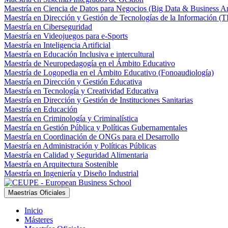
Maestría en Ciencia de Datos para Negocios (Big Data & Business An
Maestría en Dirección y Gestión de Tecnologías de la Información (T
Maestría en Ciberseguridad
Maestría en Videojuegos para e-Sports
Maestría en Inteligencia Artificial
Maestría en Educación Inclusiva e intercultural
Maestría de Neuropedagogía en el Ámbito Educativo
Maestría de Logopedia en el Ámbito Educativo (Fonoaudiología)
Maestría en Dirección y Gestión Educativa
Maestría en Tecnología y Creatividad Educativa
Maestría en Dirección y Gestión de Instituciones Sanitarias
Maestría en Educación
Maestría en Criminología y Criminalística
Maestría en Gestión Pública y Políticas Gubernamentales
Maestría en Coordinación de ONGs para el Desarrollo
Maestría en Administración y Políticas Públicas
Maestría en Calidad y Seguridad Alimentaria
Maestría en Arquitectura Sostenible
Maestría en Ingeniería y Diseño Industrial
Maestrías Oficiales
Inicio
Másteres