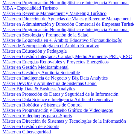
Master en Programación Neurolingüística e Inteligencia Emocional
MBA - Especialidad Turismo
Máster en Revenue Management y Marketing Turístico
Máster en Dirección de Agencias de Viajes y Revenue Management
Máster en Administración y Dirección Comercial de Empresas Turísti
Master en Programación Neurolingüística e Inteligencia Emocional
Máster en Sexología y Promoción de la Salud
Máster de Logopedia en el Ámbito Educativo (Fonoaudiología)
Máster de Neuropsicología en el Ámbito Educativo
Máster en Educación y Pedagogía
Máster en Gestión Integrada: Calidad, Medio Ambiente, PRL y RSC
Máster en Energías Renovables y Proyectos Energéticos
Máster en Gestión Medioambiental
Máster en Gestión y Auditoría Sostenible
Máster en Inteligencia de Negocio y Big Data Analytics
Máster DevOps y Arquitectura de Sistemas Cloud
Máster Big Data & Business Analytics
Máster en Protección de Datos y Seguridad de la Información
Máster en Data Science e Inteligencia Artificial Generativa
Máster en Robótica y Sistemas de Control
Máster en Programación y Diseño Gráfico de Videojuegos
Máster en Videojuegos para e-Sports
Máster en Dirección de Sistemas y Tecnologías de la Información
Máster en Gestión de e-Sports
Máster en Ciberseguridad