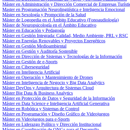
Máster en Administración y Dirección Comercial de Empresas Turísti
Master en Programación Neurolingüística e Inteligencia Emocional
Máster en Sexología y Promoción de la Salud
Máster de Logopedia en el Ámbito Educativo (Fonoaudiología)
Máster de Neuropsicología en el Ámbito Educativo
Máster en Educación y Pedagogía
Máster en Gestión Integrada: Calidad, Medio Ambiente, PRL y RSC
Máster en Energías Renovables y Proyectos Energéticos
Máster en Gestión Medioambiental
Máster en Gestión y Auditoría Sostenible
Máster en Dirección de Sistemas y Tecnologías de la Información
Máster en Gestión de e-Sports
Máster en Ciberseguridad
Máster en Inteligencia Artificial
Máster en Operación y Mantenimiento de Drones
Máster en Inteligencia de Negocio y Big Data Analytics
Máster DevOps y Arquitectura de Sistemas Cloud
Máster Big Data & Business Analytics
Máster en Protección de Datos y Seguridad de la Información
Máster en Data Science e Inteligencia Artificial Generativa
Máster en Robótica y Sistemas de Control
Máster en Programación y Diseño Gráfico de Videojuegos
Máster en Videojuegos para e-Sports
Máster en Liderazgo Político y Dirección Institucional
Máster en Coordinación de ONGs para el Desarrollo