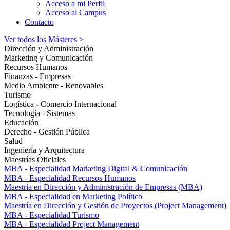
Acceso a mi Perfil
Acceso al Campus
Contacto
Ver todos los Másteres >
Dirección y Administración
Marketing y Comunicación
Recursos Humanos
Finanzas - Empresas
Medio Ambiente - Renovables
Turismo
Logística - Comercio Internacional
Tecnología - Sistemas
Educación
Derecho - Gestión Pública
Salud
Ingeniería y Arquitectura
Maestrías Oficiales
MBA - Especialidad Marketing Digital & Comunicación
MBA - Especialidad Recursos Humanos
Maestría en Dirección y Administración de Empresas (MBA)
MBA - Especialidad en Marketing Político
Maestría en Dirección y Gestión de Proyectos (Project Management)
MBA - Especialidad Turismo
MBA - Especialidad Project Management