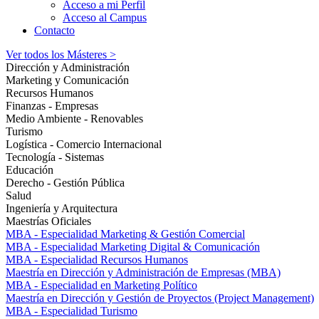
Acceso a mi Perfil
Acceso al Campus
Contacto
Ver todos los Másteres >
Dirección y Administración
Marketing y Comunicación
Recursos Humanos
Finanzas - Empresas
Medio Ambiente - Renovables
Turismo
Logística - Comercio Internacional
Tecnología - Sistemas
Educación
Derecho - Gestión Pública
Salud
Ingeniería y Arquitectura
Maestrías Oficiales
MBA - Especialidad Marketing & Gestión Comercial
MBA - Especialidad Marketing Digital & Comunicación
MBA - Especialidad Recursos Humanos
Maestría en Dirección y Administración de Empresas (MBA)
MBA - Especialidad en Marketing Político
Maestría en Dirección y Gestión de Proyectos (Project Management)
MBA - Especialidad Turismo