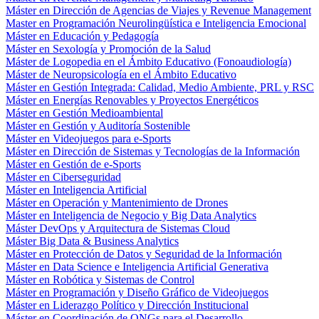
Máster en Dirección de Agencias de Viajes y Revenue Management
Master en Programación Neurolingüística e Inteligencia Emocional
Máster en Educación y Pedagogía
Máster en Sexología y Promoción de la Salud
Máster de Logopedia en el Ámbito Educativo (Fonoaudiología)
Máster de Neuropsicología en el Ámbito Educativo
Máster en Gestión Integrada: Calidad, Medio Ambiente, PRL y RSC
Máster en Energías Renovables y Proyectos Energéticos
Máster en Gestión Medioambiental
Máster en Gestión y Auditoría Sostenible
Máster en Videojuegos para e-Sports
Máster en Dirección de Sistemas y Tecnologías de la Información
Máster en Gestión de e-Sports
Máster en Ciberseguridad
Máster en Inteligencia Artificial
Máster en Operación y Mantenimiento de Drones
Máster en Inteligencia de Negocio y Big Data Analytics
Máster DevOps y Arquitectura de Sistemas Cloud
Máster Big Data & Business Analytics
Máster en Protección de Datos y Seguridad de la Información
Máster en Data Science e Inteligencia Artificial Generativa
Máster en Robótica y Sistemas de Control
Máster en Programación y Diseño Gráfico de Videojuegos
Máster en Liderazgo Político y Dirección Institucional
Máster en Coordinación de ONGs para el Desarrollo