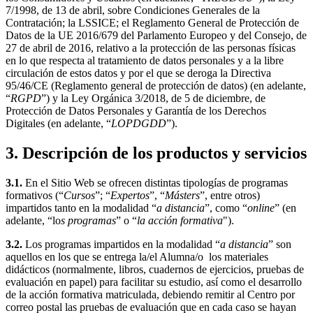
7/1998, de 13 de abril, sobre Condiciones Generales de la
Contratación; la LSSICE; el Reglamento General de Protección de
Datos de la UE 2016/679 del Parlamento Europeo y del Consejo, de
27 de abril de 2016, relativo a la protección de las personas físicas
en lo que respecta al tratamiento de datos personales y a la libre
circulación de estos datos y por el que se deroga la Directiva
95/46/CE (Reglamento general de protección de datos) (en adelante,
“
RGPD
”) y la Ley Orgánica 3/2018, de 5 de diciembre, de
Protección de Datos Personales y Garantía de los Derechos
Digitales (en adelante, “
LOPDGDD
”).
3. Descripción de los productos y servicios
3.1.
En el Sitio Web se ofrecen distintas tipologías de programas
formativos (“
Cursos
”; “
Expertos
”, “
Másters
”, entre otros)
impartidos tanto en la modalidad “
a distancia
”, como “
online
” (en
adelante, “lo
s programas
” o “
la acción formativa
").
3.2.
Los programas impartidos en la modalidad “
a distancia
” son
aquellos en los que se entrega la/el Alumna/o los materiales
didácticos (normalmente, libros, cuadernos de ejercicios, pruebas de
evaluación en papel) para facilitar su estudio, así como el desarrollo
de la acción formativa matriculada, debiendo remitir al Centro por
correo postal las pruebas de evaluación que en cada caso se hayan