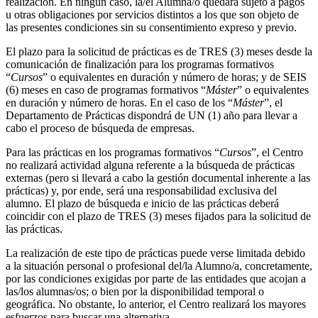
realización. En ningún caso, la/el Alumna/o quedará sujeto a pagos
u otras obligaciones por servicios distintos a los que son objeto de
las presentes condiciones sin su consentimiento expreso y previo.
El plazo para la solicitud de prácticas es de TRES (3) meses desde la
comunicación de finalización para los programas formativos
“
Cursos
” o equivalentes en duración y número de horas; y de SEIS
(6) meses en caso de programas formativos “
Máster
” o equivalentes
en duración y número de horas. En el caso de los “
Máster
”, el
Departamento de Prácticas dispondrá de UN (1) año para llevar a
cabo el proceso de búsqueda de empresas.
Para las prácticas en los programas formativos “
Cursos
”, el Centro
no realizará actividad alguna referente a la búsqueda de prácticas
externas (pero si llevará a cabo la gestión documental inherente a las
prácticas) y, por ende, será una responsabilidad exclusiva del
alumno. El plazo de búsqueda e inicio de las prácticas deberá
coincidir con el plazo de TRES (3) meses fijados para la solicitud de
las prácticas.
La realización de este tipo de prácticas puede verse limitada debido
a la situación personal o profesional del/la Alumno/a, concretamente,
por las condiciones exigidas por parte de las entidades que acojan a
las/los alumnas/os; o bien por la disponibilidad temporal o
geográfica. No obstante, lo anterior, el Centro realizará los mayores
esfuerzos para buscar una alternativa.