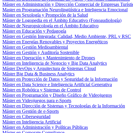
Máster en Administración y Dirección Comercial de Empresas Turísti
Master en Programación Neurolingüística e Inteligencia Emocional
Máster en Sexología y Promoción de la Salud
Máster de Logopedia en el Ámbito Educativo (Fonoaudiología)
Máster de Neuropsicología en el Ámbito Educativo
Máster en Educación y Pedagogía
Máster en Gestión Integrada: Calidad, Medio Ambiente, PRL y RSC
Máster en Energías Renovables y Proyectos Energéticos
Máster en Gestión Medioambiental
Máster en Gestión y Auditoría Sostenible
Máster en Operación y Mantenimiento de Drones
Máster en Inteligencia de Negocio y Big Data Analytics
Máster DevOps y Arquitectura de Sistemas Cloud
Máster Big Data & Business Analytics
Máster en Protección de Datos y Seguridad de la Información
Máster en Data Science e Inteligencia Artificial Generativa
Máster en Robótica y Sistemas de Control
Máster en Programación y Diseño Gráfico de Videojuegos
Máster en Videojuegos para e-Sports
Máster en Dirección de Sistemas y Tecnologías de la Información
Máster en Gestión de e-Sports
Máster en Ciberseguridad
Máster en Inteligencia Artificial
Máster en Administración y Políticas Públicas
Máster en Corporate Compliance