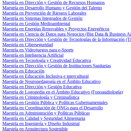
Maestría en Dirección y Gestión de Recursos Humanos
Maestría en Desarrollo Humano y Gestión del Talento
Maestría en Prevención de Riesgos Laborales
Maestría en Sistemas Integrados de Gestión
Maestría en Gestión Medioambiental
Maestría en Energías Renovables y Proyectos Energéticos
Maestría en Ciencia de Datos para Negocios (Big Data & Business An
Maestría en Dirección y Gestión de Tecnologías de la Información (T
Maestría en Ciberseguridad
Maestría en Videojuegos para e-Sports
Maestría en Inteligencia Artificial
Maestría en Tecnología y Creatividad Educativa
Maestría en Dirección y Gestión de Instituciones Sanitarias
Maestría en Educación
Maestría en Educación Inclusiva e intercultural
Maestría de Neuropedagogía en el Ámbito Educativo
Maestría en Dirección y Gestión Educativa
Maestría de Logopedia en el Ámbito Educativo (Fonoaudiología)
Maestría en Criminología y Criminalística
Maestría en Gestión Pública y Políticas Gubernamentales
Maestría en Coordinación de ONGs para el Desarrollo
Maestría en Administración y Políticas Públicas
Maestría en Calidad y Seguridad Alimentaria
Maestría en Ingeniería y Diseño Industrial
Maestría en Arquitectura Sostenible