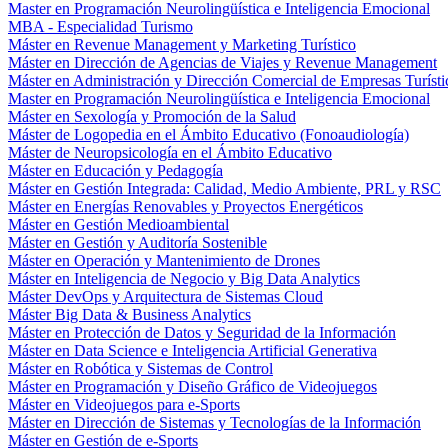
Master en Programación Neurolingüística e Inteligencia Emocional
MBA - Especialidad Turismo
Máster en Revenue Management y Marketing Turístico
Máster en Dirección de Agencias de Viajes y Revenue Management
Máster en Administración y Dirección Comercial de Empresas Turísti
Master en Programación Neurolingüística e Inteligencia Emocional
Máster en Sexología y Promoción de la Salud
Máster de Logopedia en el Ámbito Educativo (Fonoaudiología)
Máster de Neuropsicología en el Ámbito Educativo
Máster en Educación y Pedagogía
Máster en Gestión Integrada: Calidad, Medio Ambiente, PRL y RSC
Máster en Energías Renovables y Proyectos Energéticos
Máster en Gestión Medioambiental
Máster en Gestión y Auditoría Sostenible
Máster en Operación y Mantenimiento de Drones
Máster en Inteligencia de Negocio y Big Data Analytics
Máster DevOps y Arquitectura de Sistemas Cloud
Máster Big Data & Business Analytics
Máster en Protección de Datos y Seguridad de la Información
Máster en Data Science e Inteligencia Artificial Generativa
Máster en Robótica y Sistemas de Control
Máster en Programación y Diseño Gráfico de Videojuegos
Máster en Videojuegos para e-Sports
Máster en Dirección de Sistemas y Tecnologías de la Información
Máster en Gestión de e-Sports