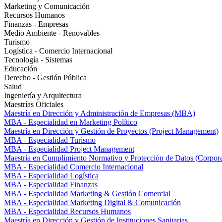
Marketing y Comunicación
Recursos Humanos
Finanzas - Empresas
Medio Ambiente - Renovables
Turismo
Logística - Comercio Internacional
Tecnología - Sistemas
Educación
Derecho - Gestión Pública
Salud
Ingeniería y Arquitectura
Maestrías Oficiales
Maestría en Dirección y Administración de Empresas (MBA)
MBA - Especialidad en Marketing Político
Maestría en Dirección y Gestión de Proyectos (Project Management)
MBA - Especialidad Turismo
MBA - Especialidad Project Management
Maestría en Cumplimiento Normativo y Protección de Datos (Corpor
MBA - Especialidad Comercio Internacional
MBA - Especialidad Logística
MBA - Especialidad Finanzas
MBA - Especialidad Marketing & Gestión Comercial
MBA - Especialidad Marketing Digital & Comunicación
MBA - Especialidad Recursos Humanos
Maestría en Dirección y Gestión de Instituciones Sanitarias