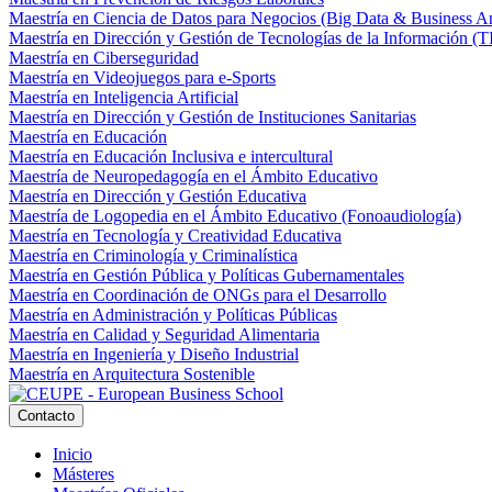
Maestría en Ciencia de Datos para Negocios (Big Data & Business An
Maestría en Dirección y Gestión de Tecnologías de la Información (T
Maestría en Ciberseguridad
Maestría en Videojuegos para e-Sports
Maestría en Inteligencia Artificial
Maestría en Dirección y Gestión de Instituciones Sanitarias
Maestría en Educación
Maestría en Educación Inclusiva e intercultural
Maestría de Neuropedagogía en el Ámbito Educativo
Maestría en Dirección y Gestión Educativa
Maestría de Logopedia en el Ámbito Educativo (Fonoaudiología)
Maestría en Tecnología y Creatividad Educativa
Maestría en Criminología y Criminalística
Maestría en Gestión Pública y Políticas Gubernamentales
Maestría en Coordinación de ONGs para el Desarrollo
Maestría en Administración y Políticas Públicas
Maestría en Calidad y Seguridad Alimentaria
Maestría en Ingeniería y Diseño Industrial
Maestría en Arquitectura Sostenible
Contacto
Inicio
Másteres