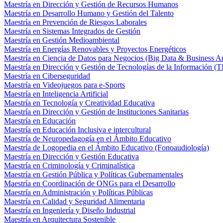
Maestría en Dirección y Gestión de Recursos Humanos
Maestría en Desarrollo Humano y Gestión del Talento
Maestría en Prevención de Riesgos Laborales
Maestría en Sistemas Integrados de Gestión
Maestría en Gestión Medioambiental
Maestría en Energías Renovables y Proyectos Energéticos
Maestría en Ciencia de Datos para Negocios (Big Data & Business An
Maestría en Dirección y Gestión de Tecnologías de la Información (T
Maestría en Ciberseguridad
Maestría en Videojuegos para e-Sports
Maestría en Inteligencia Artificial
Maestría en Tecnología y Creatividad Educativa
Maestría en Dirección y Gestión de Instituciones Sanitarias
Maestría en Educación
Maestría en Educación Inclusiva e intercultural
Maestría de Neuropedagogía en el Ámbito Educativo
Maestría de Logopedia en el Ámbito Educativo (Fonoaudiología)
Maestría en Dirección y Gestión Educativa
Maestría en Criminología y Criminalística
Maestría en Gestión Pública y Políticas Gubernamentales
Maestría en Coordinación de ONGs para el Desarrollo
Maestría en Administración y Políticas Públicas
Maestría en Calidad y Seguridad Alimentaria
Maestría en Ingeniería y Diseño Industrial
Maestría en Arquitectura Sostenible