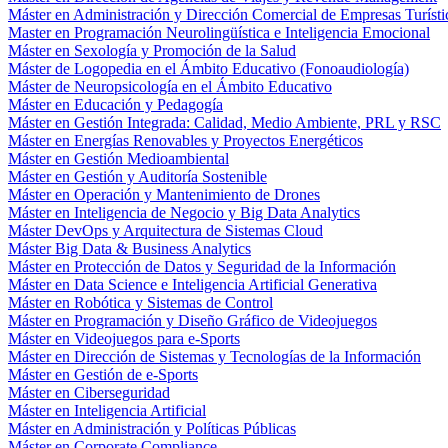
Máster en Administración y Dirección Comercial de Empresas Turísti
Master en Programación Neurolingüística e Inteligencia Emocional
Máster en Sexología y Promoción de la Salud
Máster de Logopedia en el Ámbito Educativo (Fonoaudiología)
Máster de Neuropsicología en el Ámbito Educativo
Máster en Educación y Pedagogía
Máster en Gestión Integrada: Calidad, Medio Ambiente, PRL y RSC
Máster en Energías Renovables y Proyectos Energéticos
Máster en Gestión Medioambiental
Máster en Gestión y Auditoría Sostenible
Máster en Operación y Mantenimiento de Drones
Máster en Inteligencia de Negocio y Big Data Analytics
Máster DevOps y Arquitectura de Sistemas Cloud
Máster Big Data & Business Analytics
Máster en Protección de Datos y Seguridad de la Información
Máster en Data Science e Inteligencia Artificial Generativa
Máster en Robótica y Sistemas de Control
Máster en Programación y Diseño Gráfico de Videojuegos
Máster en Videojuegos para e-Sports
Máster en Dirección de Sistemas y Tecnologías de la Información
Máster en Gestión de e-Sports
Máster en Ciberseguridad
Máster en Inteligencia Artificial
Máster en Administración y Políticas Públicas
Máster en Corporate Compliance