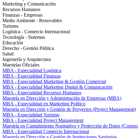
Marketing y Comunicación
Recursos Humanos
Finanzas - Empresas
Medio Ambiente - Renovables
Turismo
Logística - Comercio Internacional
Tecnología - Sistemas
Educación
Derecho - Gestión Pública
Salud
Ingeniería y Arquitectura
Maestrías Oficiales
MBA - Especialidad Logística
MBA - Especialidad Finanzas
MBA - Especialidad Marketing & Gestión Comercial
MBA - Especialidad Marketing Digital & Comunicación
MBA - Especialidad Recursos Humanos
Maestría en Dirección y Administración de Empresas (MBA)
MBA - Especialidad en Marketing Político
Maestría en Dirección y Gestión de Proyectos (Project Management)
MBA - Especialidad Turismo
MBA - Especialidad Project Management
Maestría en Cumplimiento Normativo y Protección de Datos (Corpor
MBA - Especialidad Comercio Internacional
Maestría en Dirección y Gestión de Instituciones Sanitarias