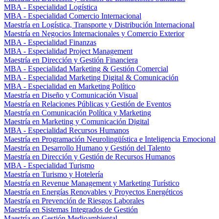
MBA - Especialidad Logística
MBA - Especialidad Comercio Internacional
Maestría en Logística, Transporte y Distribución Internacional
Maestría en Negocios Internacionales y Comercio Exterior
MBA - Especialidad Finanzas
MBA - Especialidad Project Management
Maestría en Dirección y Gestión Financiera
MBA - Especialidad Marketing & Gestión Comercial
MBA - Especialidad Marketing Digital & Comunicación
MBA - Especialidad en Marketing Político
Maestría en Diseño y Comunicación Visual
Maestría en Relaciones Públicas y Gestión de Eventos
Maestría en Comunicación Política y Marketing
Maestría en Marketing y Comunicación Digital
MBA - Especialidad Recursos Humanos
Maestría en Programación Neurolingüística e Inteligencia Emocional
Maestría en Desarrollo Humano y Gestión del Talento
Maestría en Dirección y Gestión de Recursos Humanos
MBA - Especialidad Turismo
Maestría en Turismo y Hotelería
Maestría en Revenue Management y Marketing Turístico
Maestría en Energías Renovables y Proyectos Energéticos
Maestría en Prevención de Riesgos Laborales
Maestría en Sistemas Integrados de Gestión
Maestría en Gestión Medioambiental