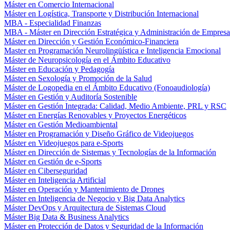
Máster en Comercio Internacional
Máster en Logística, Transporte y Distribución Internacional
MBA - Especialidad Finanzas
MBA - Máster en Dirección Estratégica y Administración de Empresa
Máster en Dirección y Gestión Económico-Financiera
Master en Programación Neurolingüística e Inteligencia Emocional
Máster de Neuropsicología en el Ámbito Educativo
Máster en Educación y Pedagogía
Máster en Sexología y Promoción de la Salud
Máster de Logopedia en el Ámbito Educativo (Fonoaudiología)
Máster en Gestión y Auditoría Sostenible
Máster en Gestión Integrada: Calidad, Medio Ambiente, PRL y RSC
Máster en Energías Renovables y Proyectos Energéticos
Máster en Gestión Medioambiental
Máster en Programación y Diseño Gráfico de Videojuegos
Máster en Videojuegos para e-Sports
Máster en Dirección de Sistemas y Tecnologías de la Información
Máster en Gestión de e-Sports
Máster en Ciberseguridad
Máster en Inteligencia Artificial
Máster en Operación y Mantenimiento de Drones
Máster en Inteligencia de Negocio y Big Data Analytics
Máster DevOps y Arquitectura de Sistemas Cloud
Máster Big Data & Business Analytics
Máster en Protección de Datos y Seguridad de la Información