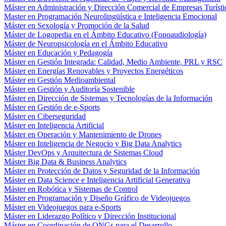
Máster en Administración y Dirección Comercial de Empresas Turísti
Master en Programación Neurolingüística e Inteligencia Emocional
Máster en Sexología y Promoción de la Salud
Máster de Logopedia en el Ámbito Educativo (Fonoaudiología)
Máster de Neuropsicología en el Ámbito Educativo
Máster en Educación y Pedagogía
Máster en Gestión Integrada: Calidad, Medio Ambiente, PRL y RSC
Máster en Energías Renovables y Proyectos Energéticos
Máster en Gestión Medioambiental
Máster en Gestión y Auditoría Sostenible
Máster en Dirección de Sistemas y Tecnologías de la Información
Máster en Gestión de e-Sports
Máster en Ciberseguridad
Máster en Inteligencia Artificial
Máster en Operación y Mantenimiento de Drones
Máster en Inteligencia de Negocio y Big Data Analytics
Máster DevOps y Arquitectura de Sistemas Cloud
Máster Big Data & Business Analytics
Máster en Protección de Datos y Seguridad de la Información
Máster en Data Science e Inteligencia Artificial Generativa
Máster en Robótica y Sistemas de Control
Máster en Programación y Diseño Gráfico de Videojuegos
Máster en Videojuegos para e-Sports
Máster en Liderazgo Político y Dirección Institucional
Máster en Coordinación de ONGs para el Desarrollo