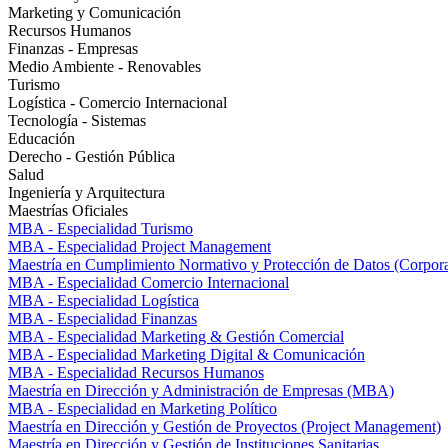
Marketing y Comunicación
Recursos Humanos
Finanzas - Empresas
Medio Ambiente - Renovables
Turismo
Logística - Comercio Internacional
Tecnología - Sistemas
Educación
Derecho - Gestión Pública
Salud
Ingeniería y Arquitectura
Maestrías Oficiales
MBA - Especialidad Turismo
MBA - Especialidad Project Management
Maestría en Cumplimiento Normativo y Protección de Datos (Corpor
MBA - Especialidad Comercio Internacional
MBA - Especialidad Logística
MBA - Especialidad Finanzas
MBA - Especialidad Marketing & Gestión Comercial
MBA - Especialidad Marketing Digital & Comunicación
MBA - Especialidad Recursos Humanos
Maestría en Dirección y Administración de Empresas (MBA)
MBA - Especialidad en Marketing Político
Maestría en Dirección y Gestión de Proyectos (Project Management)
Maestría en Dirección y Gestión de Instituciones Sanitarias