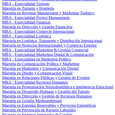
MBA - Especialidad Turismo
Maestría en Turismo y Hotelería
Maestría en Revenue Management y Marketing Turístico
MBA - Especialidad Project Management
MBA - Especialidad Finanzas
Maestría en Dirección y Gestión Financiera
MBA - Especialidad Comercio Internacional
MBA - Especialidad Logística
Maestría en Logística, Transporte y Distribución Internacional
Maestría en Negocios Internacionales y Comercio Exterior
MBA - Especialidad Marketing & Gestión Comercial
MBA - Especialidad Marketing Digital & Comunicación
MBA - Especialidad en Marketing Político
Maestría en Comunicación Política y Marketing
Maestría en Marketing y Comunicación Digital
Maestría en Diseño y Comunicación Visual
Maestría en Relaciones Públicas y Gestión de Eventos
MBA - Especialidad Recursos Humanos
Maestría en Programación Neurolingüística e Inteligencia Emocional
Maestría en Desarrollo Humano y Gestión del Talento
Maestría en Dirección y Gestión de Recursos Humanos
Maestría en Gestión Medioambiental
Maestría en Energías Renovables y Proyectos Energéticos
Maestría en Prevención de Riesgos Laborales
Maestría en Sistemas Integrados de Gestión