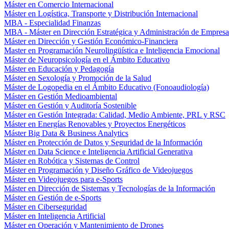
Máster en Comercio Internacional
Máster en Logística, Transporte y Distribución Internacional
MBA - Especialidad Finanzas
MBA - Máster en Dirección Estratégica y Administración de Empresa
Máster en Dirección y Gestión Económico-Financiera
Master en Programación Neurolingüística e Inteligencia Emocional
Máster de Neuropsicología en el Ámbito Educativo
Máster en Educación y Pedagogía
Máster en Sexología y Promoción de la Salud
Máster de Logopedia en el Ámbito Educativo (Fonoaudiología)
Máster en Gestión Medioambiental
Máster en Gestión y Auditoría Sostenible
Máster en Gestión Integrada: Calidad, Medio Ambiente, PRL y RSC
Máster en Energías Renovables y Proyectos Energéticos
Máster Big Data & Business Analytics
Máster en Protección de Datos y Seguridad de la Información
Máster en Data Science e Inteligencia Artificial Generativa
Máster en Robótica y Sistemas de Control
Máster en Programación y Diseño Gráfico de Videojuegos
Máster en Videojuegos para e-Sports
Máster en Dirección de Sistemas y Tecnologías de la Información
Máster en Gestión de e-Sports
Máster en Ciberseguridad
Máster en Inteligencia Artificial
Máster en Operación y Mantenimiento de Drones