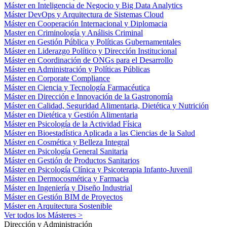
Máster en Inteligencia de Negocio y Big Data Analytics
Máster DevOps y Arquitectura de Sistemas Cloud
Máster en Cooperación Internacional y Diplomacia
Master en Criminología y Análisis Criminal
Máster en Gestión Pública y Políticas Gubernamentales
Máster en Liderazgo Político y Dirección Institucional
Máster en Coordinación de ONGs para el Desarrollo
Máster en Administración y Políticas Públicas
Máster en Corporate Compliance
Máster en Ciencia y Tecnología Farmacéutica
Máster en Dirección e Innovación de la Gastronomía
Máster en Calidad, Seguridad Alimentaria, Dietética y Nutrición
Máster en Dietética y Gestión Alimentaria
Máster en Psicología de la Actividad Física
Máster en Bioestadística Aplicada a las Ciencias de la Salud
Máster en Cosmética y Belleza Integral
Máster en Psicología General Sanitaria
Máster en Gestión de Productos Sanitarios
Máster en Psicología Clínica y Psicoterapia Infanto-Juvenil
Máster en Dermocosmética y Farmacia
Máster en Ingeniería y Diseño Industrial
Máster en Gestión BIM de Proyectos
Máster en Arquitectura Sostenible
Ver todos los Másteres >
Dirección y Administración