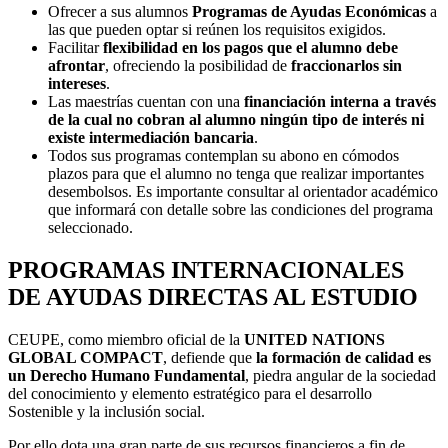
Ofrecer a sus alumnos
Programas de Ayudas Económicas
a
las que pueden optar si reúnen los requisitos exigidos.
Facilitar
flexibilidad en los pagos que el alumno debe
afrontar
, ofreciendo la posibilidad de
fraccionarlos sin
intereses
.
Las maestrías cuentan con una
financiación interna a través
de la cual no cobran al alumno ningún tipo de interés ni
existe intermediación bancaria
.
Todos sus programas contemplan su abono en cómodos
plazos para que el alumno no tenga que realizar importantes
desembolsos. Es importante consultar al orientador académico
que informará con detalle sobre las condiciones del programa
seleccionado.
PROGRAMAS INTERNACIONALES
DE AYUDAS DIRECTAS AL ESTUDIO
CEUPE, como miembro oficial de la
UNITED NATIONS
GLOBAL COMPACT
, defiende que
la formación de calidad es
un Derecho Humano Fundamental
, piedra angular de la sociedad
del conocimiento y elemento estratégico para el desarrollo
Sostenible y la inclusión social.
Por ello dota una gran parte de sus recursos financieros a fin de