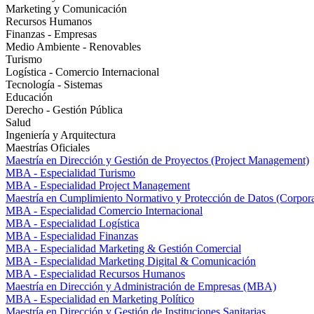
Marketing y Comunicación
Recursos Humanos
Finanzas - Empresas
Medio Ambiente - Renovables
Turismo
Logística - Comercio Internacional
Tecnología - Sistemas
Educación
Derecho - Gestión Pública
Salud
Ingeniería y Arquitectura
Maestrías Oficiales
Maestría en Dirección y Gestión de Proyectos (Project Management)
MBA - Especialidad Turismo
MBA - Especialidad Project Management
Maestría en Cumplimiento Normativo y Protección de Datos (Corpor
MBA - Especialidad Comercio Internacional
MBA - Especialidad Logística
MBA - Especialidad Finanzas
MBA - Especialidad Marketing & Gestión Comercial
MBA - Especialidad Marketing Digital & Comunicación
MBA - Especialidad Recursos Humanos
Maestría en Dirección y Administración de Empresas (MBA)
MBA - Especialidad en Marketing Político
Maestría en Dirección y Gestión de Instituciones Sanitarias