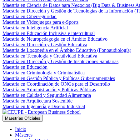
Maestría en Ciencia de Datos para Negocios (Big Data & Business An
Maestría en Dirección y Gestión de Tecnologías de la Información (T
Maestría en Ciberseguridad
Maestría en Videojuegos para e-Sports
Maestría en Inteligencia Artificial
Maestría en Educación Inclusiva e intercultural
Maestría de Neuropedagogía en el Ámbito Educativo
Maestría en Dirección y Gestión Educativa
Maestría de Logopedia en el Ámbito Educativo (Fonoaudiología)
Maestría en Tecnología y Creatividad Educativa
Maestría en Dirección y Gestión de Instituciones Sanitarias
Maestría en Educación
Maestría en Criminología y Criminalística
Maestría en Gestión Pública y Políticas Gubernamentales
Maestría en Coordinación de ONGs para el Desarrollo
Maestría en Administración y Políticas Públicas
Maestría en Calidad y Seguridad Alimentaria
Maestría en Arquitectura Sostenible
Maestría en Ingeniería y Diseño Industrial
Maestrías Oficiales
Inicio
Másteres