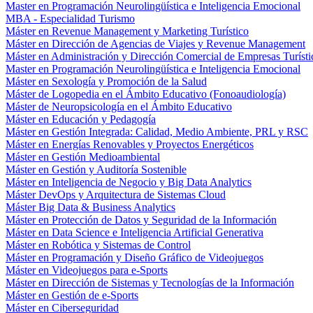
Master en Programación Neurolingüística e Inteligencia Emocional
MBA - Especialidad Turismo
Máster en Revenue Management y Marketing Turístico
Máster en Dirección de Agencias de Viajes y Revenue Management
Máster en Administración y Dirección Comercial de Empresas Turísti
Master en Programación Neurolingüística e Inteligencia Emocional
Máster en Sexología y Promoción de la Salud
Máster de Logopedia en el Ámbito Educativo (Fonoaudiología)
Máster de Neuropsicología en el Ámbito Educativo
Máster en Educación y Pedagogía
Máster en Gestión Integrada: Calidad, Medio Ambiente, PRL y RSC
Máster en Energías Renovables y Proyectos Energéticos
Máster en Gestión Medioambiental
Máster en Gestión y Auditoría Sostenible
Máster en Inteligencia de Negocio y Big Data Analytics
Máster DevOps y Arquitectura de Sistemas Cloud
Máster Big Data & Business Analytics
Máster en Protección de Datos y Seguridad de la Información
Máster en Data Science e Inteligencia Artificial Generativa
Máster en Robótica y Sistemas de Control
Máster en Programación y Diseño Gráfico de Videojuegos
Máster en Videojuegos para e-Sports
Máster en Dirección de Sistemas y Tecnologías de la Información
Máster en Gestión de e-Sports
Máster en Ciberseguridad