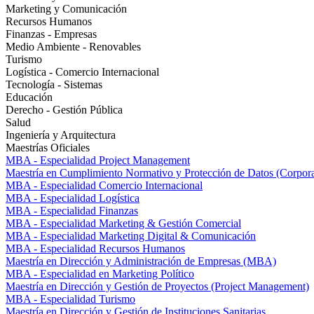
Marketing y Comunicación
Recursos Humanos
Finanzas - Empresas
Medio Ambiente - Renovables
Turismo
Logística - Comercio Internacional
Tecnología - Sistemas
Educación
Derecho - Gestión Pública
Salud
Ingeniería y Arquitectura
Maestrías Oficiales
MBA - Especialidad Project Management
Maestría en Cumplimiento Normativo y Protección de Datos (Corpor
MBA - Especialidad Comercio Internacional
MBA - Especialidad Logística
MBA - Especialidad Finanzas
MBA - Especialidad Marketing & Gestión Comercial
MBA - Especialidad Marketing Digital & Comunicación
MBA - Especialidad Recursos Humanos
Maestría en Dirección y Administración de Empresas (MBA)
MBA - Especialidad en Marketing Político
Maestría en Dirección y Gestión de Proyectos (Project Management)
MBA - Especialidad Turismo
Maestría en Dirección y Gestión de Instituciones Sanitarias