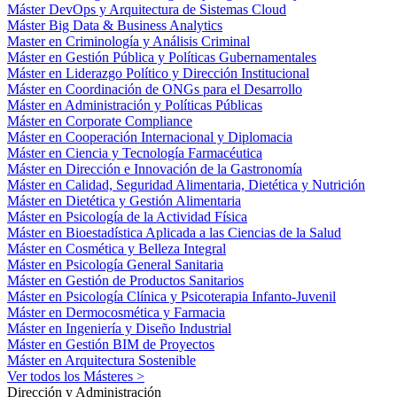
Máster DevOps y Arquitectura de Sistemas Cloud
Máster Big Data & Business Analytics
Master en Criminología y Análisis Criminal
Máster en Gestión Pública y Políticas Gubernamentales
Máster en Liderazgo Político y Dirección Institucional
Máster en Coordinación de ONGs para el Desarrollo
Máster en Administración y Políticas Públicas
Máster en Corporate Compliance
Máster en Cooperación Internacional y Diplomacia
Máster en Ciencia y Tecnología Farmacéutica
Máster en Dirección e Innovación de la Gastronomía
Máster en Calidad, Seguridad Alimentaria, Dietética y Nutrición
Máster en Dietética y Gestión Alimentaria
Máster en Psicología de la Actividad Física
Máster en Bioestadística Aplicada a las Ciencias de la Salud
Máster en Cosmética y Belleza Integral
Máster en Psicología General Sanitaria
Máster en Gestión de Productos Sanitarios
Máster en Psicología Clínica y Psicoterapia Infanto-Juvenil
Máster en Dermocosmética y Farmacia
Máster en Ingeniería y Diseño Industrial
Máster en Gestión BIM de Proyectos
Máster en Arquitectura Sostenible
Ver todos los Másteres >
Dirección y Administración