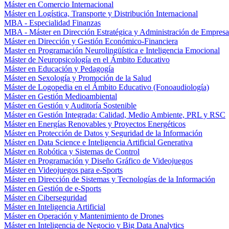
Máster en Comercio Internacional
Máster en Logística, Transporte y Distribución Internacional
MBA - Especialidad Finanzas
MBA - Máster en Dirección Estratégica y Administración de Empresa
Máster en Dirección y Gestión Económico-Financiera
Master en Programación Neurolingüística e Inteligencia Emocional
Máster de Neuropsicología en el Ámbito Educativo
Máster en Educación y Pedagogía
Máster en Sexología y Promoción de la Salud
Máster de Logopedia en el Ámbito Educativo (Fonoaudiología)
Máster en Gestión Medioambiental
Máster en Gestión y Auditoría Sostenible
Máster en Gestión Integrada: Calidad, Medio Ambiente, PRL y RSC
Máster en Energías Renovables y Proyectos Energéticos
Máster en Protección de Datos y Seguridad de la Información
Máster en Data Science e Inteligencia Artificial Generativa
Máster en Robótica y Sistemas de Control
Máster en Programación y Diseño Gráfico de Videojuegos
Máster en Videojuegos para e-Sports
Máster en Dirección de Sistemas y Tecnologías de la Información
Máster en Gestión de e-Sports
Máster en Ciberseguridad
Máster en Inteligencia Artificial
Máster en Operación y Mantenimiento de Drones
Máster en Inteligencia de Negocio y Big Data Analytics