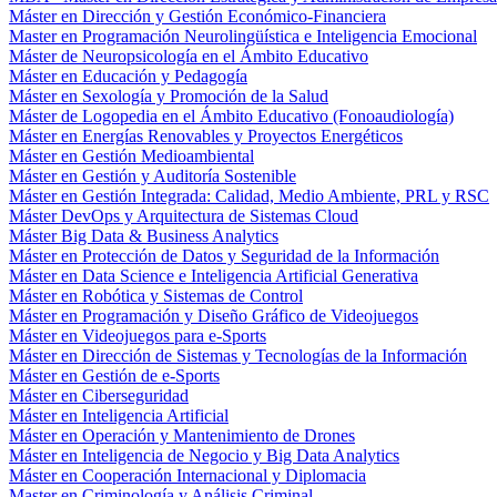
Máster en Dirección y Gestión Económico-Financiera
Master en Programación Neurolingüística e Inteligencia Emocional
Máster de Neuropsicología en el Ámbito Educativo
Máster en Educación y Pedagogía
Máster en Sexología y Promoción de la Salud
Máster de Logopedia en el Ámbito Educativo (Fonoaudiología)
Máster en Energías Renovables y Proyectos Energéticos
Máster en Gestión Medioambiental
Máster en Gestión y Auditoría Sostenible
Máster en Gestión Integrada: Calidad, Medio Ambiente, PRL y RSC
Máster DevOps y Arquitectura de Sistemas Cloud
Máster Big Data & Business Analytics
Máster en Protección de Datos y Seguridad de la Información
Máster en Data Science e Inteligencia Artificial Generativa
Máster en Robótica y Sistemas de Control
Máster en Programación y Diseño Gráfico de Videojuegos
Máster en Videojuegos para e-Sports
Máster en Dirección de Sistemas y Tecnologías de la Información
Máster en Gestión de e-Sports
Máster en Ciberseguridad
Máster en Inteligencia Artificial
Máster en Operación y Mantenimiento de Drones
Máster en Inteligencia de Negocio y Big Data Analytics
Máster en Cooperación Internacional y Diplomacia
Master en Criminología y Análisis Criminal