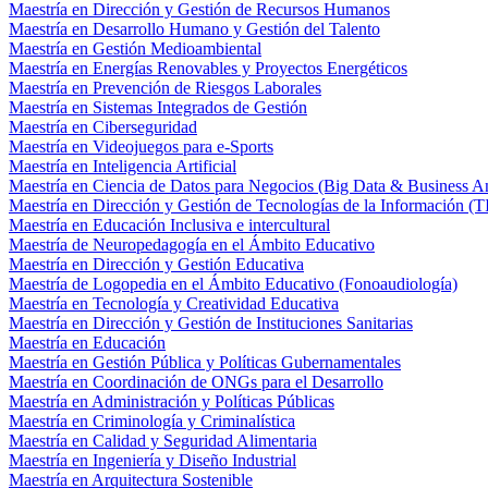
Maestría en Dirección y Gestión de Recursos Humanos
Maestría en Desarrollo Humano y Gestión del Talento
Maestría en Gestión Medioambiental
Maestría en Energías Renovables y Proyectos Energéticos
Maestría en Prevención de Riesgos Laborales
Maestría en Sistemas Integrados de Gestión
Maestría en Ciberseguridad
Maestría en Videojuegos para e-Sports
Maestría en Inteligencia Artificial
Maestría en Ciencia de Datos para Negocios (Big Data & Business An
Maestría en Dirección y Gestión de Tecnologías de la Información (T
Maestría en Educación Inclusiva e intercultural
Maestría de Neuropedagogía en el Ámbito Educativo
Maestría en Dirección y Gestión Educativa
Maestría de Logopedia en el Ámbito Educativo (Fonoaudiología)
Maestría en Tecnología y Creatividad Educativa
Maestría en Dirección y Gestión de Instituciones Sanitarias
Maestría en Educación
Maestría en Gestión Pública y Políticas Gubernamentales
Maestría en Coordinación de ONGs para el Desarrollo
Maestría en Administración y Políticas Públicas
Maestría en Criminología y Criminalística
Maestría en Calidad y Seguridad Alimentaria
Maestría en Ingeniería y Diseño Industrial
Maestría en Arquitectura Sostenible