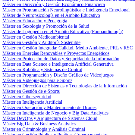
Máster en Dirección y Gestión Económico-Financiera
Master en Programación Neurolingüística e Inteligencia Emocional
Máster de Neuropsicología en el Ámbito Educativo
Máster en Educación y Pedagogía
Máster en Sexología y Promoción de la Salud
Máster de Logopedia en el Ámbito Educativo (Fonoaudiología)
Máster en Gestión Medioambiental
Máster en Gestión y Auditoría Sostenible
Máster en Gestión Integrada: Calidad, Medio Ambiente, PRL y RSC
Máster en Energías Renovables y Proyectos Energéticos
Máster en Protección de Datos y Seguridad de la Información
Máster en Data Science e Inteligencia Artificial Generativa
Máster en Robótica y Sistemas de Control
Máster en Programación y Diseño Gráfico de Videojuegos
Máster en Videojuegos para e-Sports
Máster en Dirección de Sistemas y Tecnologías de la Información
Máster en Gestión de e-Sports
Máster en Ciberseguridad
Máster en Inteligencia Artificial
Máster en Operación y Mantenimiento de Drones
Máster en Inteligencia de Negocio y Big Data Analytics
Máster DevOps y Arquitectura de Sistemas Cloud
Máster Big Data & Business Analytics
Master en Criminología y Análisis Criminal
Máster en Gestión Pública y Políticas Gubernamentales