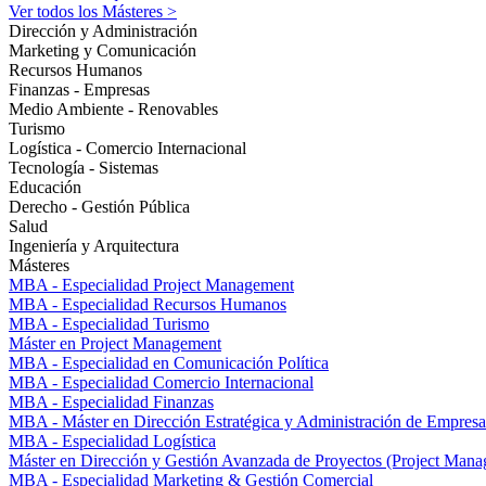
Ver todos los Másteres >
Dirección y Administración
Marketing y Comunicación
Recursos Humanos
Finanzas - Empresas
Medio Ambiente - Renovables
Turismo
Logística - Comercio Internacional
Tecnología - Sistemas
Educación
Derecho - Gestión Pública
Salud
Ingeniería y Arquitectura
Másteres
MBA - Especialidad Project Management
MBA - Especialidad Recursos Humanos
MBA - Especialidad Turismo
Máster en Project Management
MBA - Especialidad en Comunicación Política
MBA - Especialidad Comercio Internacional
MBA - Especialidad Finanzas
MBA - Máster en Dirección Estratégica y Administración de Empresa
MBA - Especialidad Logística
Máster en Dirección y Gestión Avanzada de Proyectos (Project Man
MBA - Especialidad Marketing & Gestión Comercial