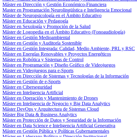
Máster en Dirección y Gestión Económico-Financiera
Master en Programación Neurolingüística e Inteligencia Emocional
Máster de Neuropsicología en el Ámbito Educativo
Máster en Educación y Pedagogía
Máster en Sexología y Promoción de la Salud
Máster de Logopedia en el Ámbito Educativo (Fonoaudiología)
Máster en Gestión Medioambiental
Máster en Gestión y Auditoría Sostenible
Máster en Gestión Integrada: Calidad, Medio Ambiente, PRL y RSC
Máster en Energías Renovables y Proyectos Energéticos
Máster en Robótica y Sistemas de Control
Máster en Programación y Diseño Gráfico de Videojuegos
Máster en Videojuegos para e-Sports
Máster en Dirección de Sistemas y Tecnologías de la Información
Máster en Gestión de e-Sports
Máster en Ciberseguridad
Máster en Inteligencia Artificial
Máster en Operación y Mantenimiento de Drones
Máster en Inteligencia de Negocio y Big Data Analytics
Máster DevOps y Arquitectura de Sistemas Cloud
Máster Big Data & Business Analytics
Máster en Protección de Datos y Seguridad de la Información
Máster en Data Science e Inteligencia Artificial Generativa
Máster en Gestión Pública y Políticas Gubernamentales
Máster en Liderazgo Político y Dirección Institucional