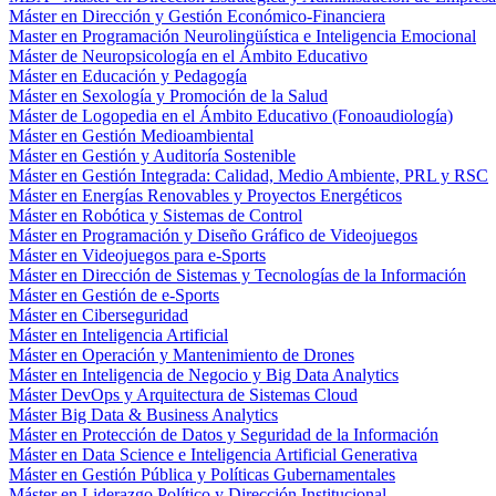
Máster en Dirección y Gestión Económico-Financiera
Master en Programación Neurolingüística e Inteligencia Emocional
Máster de Neuropsicología en el Ámbito Educativo
Máster en Educación y Pedagogía
Máster en Sexología y Promoción de la Salud
Máster de Logopedia en el Ámbito Educativo (Fonoaudiología)
Máster en Gestión Medioambiental
Máster en Gestión y Auditoría Sostenible
Máster en Gestión Integrada: Calidad, Medio Ambiente, PRL y RSC
Máster en Energías Renovables y Proyectos Energéticos
Máster en Robótica y Sistemas de Control
Máster en Programación y Diseño Gráfico de Videojuegos
Máster en Videojuegos para e-Sports
Máster en Dirección de Sistemas y Tecnologías de la Información
Máster en Gestión de e-Sports
Máster en Ciberseguridad
Máster en Inteligencia Artificial
Máster en Operación y Mantenimiento de Drones
Máster en Inteligencia de Negocio y Big Data Analytics
Máster DevOps y Arquitectura de Sistemas Cloud
Máster Big Data & Business Analytics
Máster en Protección de Datos y Seguridad de la Información
Máster en Data Science e Inteligencia Artificial Generativa
Máster en Gestión Pública y Políticas Gubernamentales
Máster en Liderazgo Político y Dirección Institucional