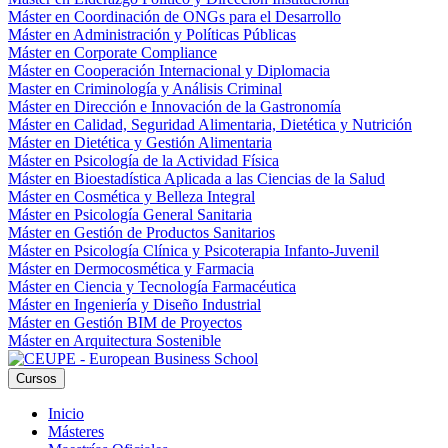
Máster en Coordinación de ONGs para el Desarrollo
Máster en Administración y Políticas Públicas
Máster en Corporate Compliance
Máster en Cooperación Internacional y Diplomacia
Master en Criminología y Análisis Criminal
Máster en Dirección e Innovación de la Gastronomía
Máster en Calidad, Seguridad Alimentaria, Dietética y Nutrición
Máster en Dietética y Gestión Alimentaria
Máster en Psicología de la Actividad Física
Máster en Bioestadística Aplicada a las Ciencias de la Salud
Máster en Cosmética y Belleza Integral
Máster en Psicología General Sanitaria
Máster en Gestión de Productos Sanitarios
Máster en Psicología Clínica y Psicoterapia Infanto-Juvenil
Máster en Dermocosmética y Farmacia
Máster en Ciencia y Tecnología Farmacéutica
Máster en Ingeniería y Diseño Industrial
Máster en Gestión BIM de Proyectos
Máster en Arquitectura Sostenible
Cursos
Inicio
Másteres