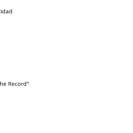
lidad
the Record"