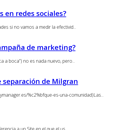
 en redes sociales?
es si no vamos a medir la efectivid...
campaña de marketing?
a a boca”) no es nada nue­vo, pero...
de separación de Milgran
itymanager.es/%c2%bfque-es-una-comunidad)Las...
ncia a un Site en el que el us...