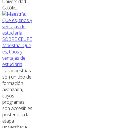
Universidad
Católic...
SOBRE CEUPE
Maestría: Qué
es, tipos y
ventajas de
estudiarla
Las maestrías
son un tipo de
formación
avanzada,
cuyos
programas
son accesibles
posterior a la
etapa
universitaria.