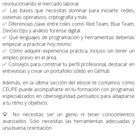
revolucionando
el
mercado
laboral.
✅
Las
bases
que
necesitas
dominar
para
iniciarte:
redes,
sistemas
operativos,
criptografía
y
más.
✅
Diferencias
clave
entre
roles
como
Red
Team,
Blue
Team,
DevSecOps
y
análisis
forense
digital.
✅
Qué
lenguajes
de
programación
y
herramientas
deberías
empezar
a
practicar
hoy
mismo.
✅
Cómo
adquirir
experiencia
práctica,
incluso
sin
tener
un
empleo
previo
en
el
área.
✅
Consejos
para
construir
tu
perfil
profesional,
destacar
en
entrevistas
y
crear
un
portafolio
sólido
en
GitHub.
Además,
en
la
última
sección
del
ebook
te
contamos
cómo
CEUPE
puede
acompañarte
en
tu
formación
con
programas
especializados
en
ciberseguridad,
pensados
para
adaptarse
a
tu
ritmo
y
objetivos.
💡
No
necesitas
ser
un
genio
ni
tener
conocimientos
avanzados.
Solo
necesitas
las
herramientas
adecuadas
y
una
buena
orientación.