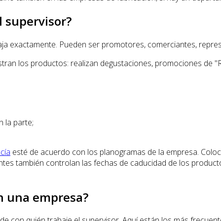
l supervisor?
baja exactamente. Pueden ser promotores, comerciantes, repre
stran los productos: realizan degustaciones, promociones de "
 la parte;
cía
esté de acuerdo con los planogramas de la empresa. Coloca
antes también controlan las fechas de caducidad de los produc
en una empresa?
con quién trabaje el supervisor. Aquí están los más frecuent