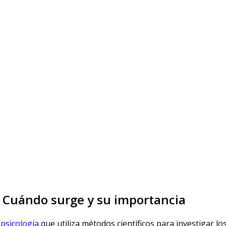
, Cuándo surge y su importancia
psicología
que utiliza métodos científicos para investigar l