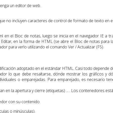
enga un editor de web.
s que no incluyen caracteres de control de formato de texto e
 en el Bloc de notas, luego se inicia en el navegador IE a trav
 / Editar, en la forma de HTML (se abre el Bloc de notas para l
or para verlo utilizando el comando Ver / Actualizar (F5).
odificación adoptado en el estándar HTML. Casi todo depende de 
dor lo que debe resaltarse, dónde mostrar los gráficos y dó
ndividuales o emparejadas. Para emparejado, es necesario te
n en la apertura y cierre (etiquetas)
...
. Los contenedores está
dor con su contenido.
culas o minúsculas).