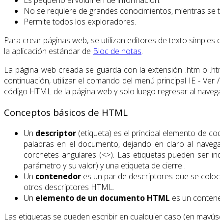
Es pequeño el volumen de información.
No se requiere de grandes conocimientos, mientras se t
Permite todos los exploradores.
Para crear páginas web, se utilizan editores de texto simple
la aplicación estándar de
Bloc de notas
.
La página web creada se guarda con la extensión .htm o .html
continuación, utilizar el comando del menú principal IE - Ver
código HTML de la página web y solo luego regresar al navegad
Conceptos básicos de HTML
Un
descriptor
(etiqueta) es el principal elemento de c
palabras en el documento, dejando en claro al navega
corchetes angulares (<>). Las etiquetas pueden ser i
parámetro y su valor) y una etiqueta de cierre
.
Un
contenedor
es un par de descriptores que se coloca
otros descriptores HTML.
Un
elemento
de un documento HTML
es un contene
Las etiquetas se pueden escribir en cualquier caso (en mayús