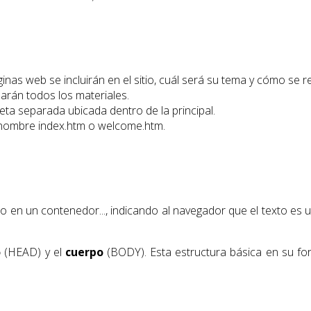
inas web se incluirán en el sitio, cuál será su tema y cómo se r
arán todos los materiales.
ta separada ubicada dentro de la principal.
l nombre index.htm o welcome.htm.
do en un contenedor..., indicando al navegador que el texto e
o
(HEAD) y el
cuerpo
(BODY). Esta estructura básica en su fo