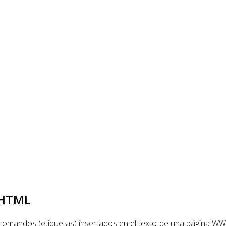
a HTML
omandos (etiquetas) insertados en el texto de una página WWW,