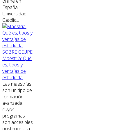
online en
España 1.
Universidad
Católic...
SOBRE CEUPE
Maestría: Qué
es, tipos y
ventajas de
estudiarla
Las maestrías
son un tipo de
formación
avanzada,
cuyos
programas
son accesibles
posterior a la