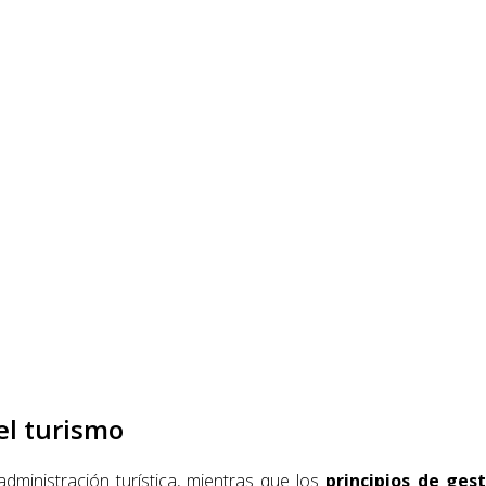
el turismo
dministración turística, mientras que los
principios de ges