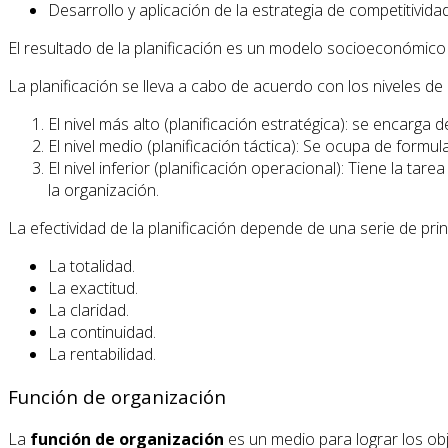
Desarrollo y aplicación de la estrategia de competitividad
El resultado de la planificación es un modelo socioeconómico 
La planificación se lleva a cabo de acuerdo con los niveles de 
El nivel más alto (planificación estratégica): se encarg
El nivel medio (planificación táctica): Se ocupa de formul
El nivel inferior (planificación operacional): Tiene la ta
la organización.
La efectividad de la planificación depende de una serie de prin
La totalidad.
La exactitud.
La claridad.
La continuidad.
La rentabilidad.
Función de organización
La
función de organización
es un medio para lograr los ob