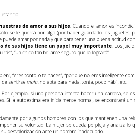
 infancia.
muestras de amor a sus hijos
. Cuando el amor es incondic
ólo se le querrá por algo (por haber guardado los juguetes, 
le puede amar por nada y que para tener una buena actitud con 
sos de sus hijos tiene un papel muy importante
. Los juic
rás”, “un chico tan brillante seguro que lo logrará”.
n”, “eres tonto o te haces”, “por qué no eres inteligente como 
 de sentirse
mala
, no apta para nada, tonta, poco hábil, etc.
. Por ejemplo, si una persona intenta hacer una carrera, se e
. Si la autoestima era inicialmente normal, se encontrará un 
adamente por algunos hombres con los que mantienen una rela
imponer su voluntad. La mujer se queda perpleja y analiza lo qu
ará su desvalorización ante un hombre inadecuado.