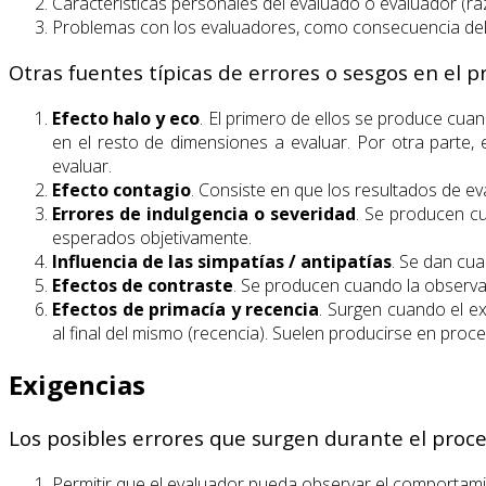
Características personales del evaluado o evaluador (r
Problemas con los evaluadores, como consecuencia del d
Otras fuentes típicas de errores o sesgos en el 
Efecto halo y eco
. El primero de ellos se produce cuan
en el resto de dimensiones a evaluar. Por otra parte, 
evaluar.
Efecto contagio
. Consiste en que los resultados de ev
Errores de indulgencia o severidad
. Se producen cu
esperados objetivamente.
Influencia de las simpatías / antipatías
. Se dan cua
Efectos de contraste
. Se producen cuando la observa
Efectos de primacía y recencia
. Surgen cuando el e
al final del mismo (recencia). Suelen producirse en pro
Exigencias
Los posibles errores que surgen durante el pro
Permitir que el evaluador pueda observar el comportamie