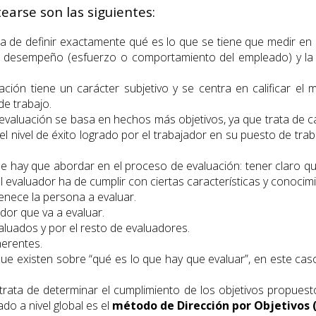
arse son las siguientes:
a de definir exactamente qué es lo que se tiene que medir en
l desempeño (esfuerzo o comportamiento del empleado) y la ev
uación tiene un carácter subjetivo y se centra en calificar e
e trabajo.
 evaluación se basa en hechos más objetivos, ya que trata de cal
l nivel de éxito logrado por el trabajador en su puesto de tra
e hay que abordar en el proceso de evaluación: tener claro q
 evaluador ha de cumplir con ciertas características y conocim
enece la persona a evaluar.
dor que va a evaluar.
luados y por el resto de evaluadores.
herentes.
s que existen sobre “qué es lo que hay que evaluar”, en este 
rata de determinar el cumplimiento de los objetivos propuesto
do a nivel global es el
método de Dirección por Objetivos 