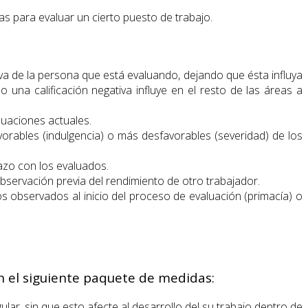
 para evaluar un cierto puesto de trabajo.
tiva de la persona que está evaluando, dejando que ésta influya
una calificación negativa influye en el resto de las áreas a
luaciones actuales.
orables (indulgencia) o más desfavorables (severidad) de los
hazo con los evaluados.
servación previa del rendimiento de otro trabajador.
 observados al inicio del proceso de evaluación (primacía) o
n el siguiente paquete de medidas:
r, sin que esto afecte al desarrollo del su trabajo dentro de