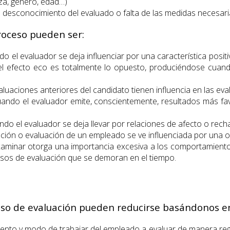
aza, género, edad…)
esconocimiento del evaluado o falta de las medidas necesarias
proceso pueden ser:
do el evaluador se deja influenciar por una característica posi
el efecto eco es totalmente lo opuesto, produciéndose cuando 
aluaciones anteriores del candidato tienen influencia en las eva
ando el evaluador emite, conscientemente, resultados más fav
ndo el evaluador se deja llevar por relaciones de afecto o rec
ción o evaluación de un empleado se ve influenciada por una ob
xaminar otorga una importancia excesiva a los comportamientos
cesos de evaluación que se demoran en el tiempo.
ceso de evaluación pueden reducirse basándonos e
nto y modo de trabajar del empleado a evaluar de manera regula