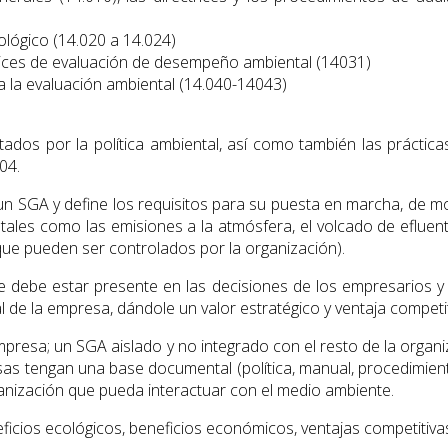
ológico (14.020 a 14.024)
trices de evaluación de desempeño ambiental (14031)
a la evaluación ambiental (14.040-14043)
tados por la política ambiental, así como también las práctic
04.
n SGA y define los requisitos para su puesta en marcha, de m
, tales como las emisiones a la atmósfera, el volcado de efluent
que pueden ser controlados por la organización).
ebe estar presente en las decisiones de los empresarios y e
 de la empresa, dándole un valor estratégico y ventaja competit
empresa; un SGA aislado y no integrado con el resto de la organi
 tengan una base documental (política, manual, procedimiento
rganización que pueda interactuar con el medio ambiente.
cios ecológicos, beneficios económicos, ventajas competitivas