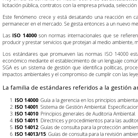
licitación pública, contratos con la empresa privada, selecci
Este fenómeno crece y está desatando una reacción en caden
permanecer en el mercado. Se gesta entonces a un nuevo merc
Las
ISO 14000
son normas internacionales que se refieren 
producir y prestar servicios que protejan al medio ambiente,
Los estándares que promueven las normas ISO 14000 est
económico mediante el establecimiento de un lenguaje común e
SGA es un sistema de gestión que identifica políticas, proc
impactos ambientales y el compromiso de cumplir con las leyes
La familia de estándares referidos a la gestión 
ISO 14000
: Guía a la gerencia en los principios ambienta
ISO 14001
: Sistema de Gestión Ambiental. Especificacio
ISO 14010
: Principios generales de Auditoria Ambiental.
ISO 14011
: Directrices y procedimientos para las auditor
ISO 14012
: Guías de consulta para la protección ambient
ISO 14013/15
: Guías de consulta para la revisión ambie