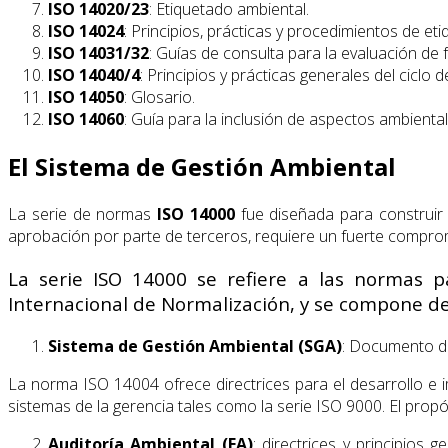
ISO 14020/23
: Etiquetado ambiental.
ISO 14024
: Principios, prácticas y procedimientos de et
ISO 14031/32
: Guías de consulta para la evaluación de
ISO 14040/4
: Principios y prácticas generales del ciclo 
ISO 14050
: Glosario.
ISO 14060
: Guía para la inclusión de aspectos ambienta
El Sistema de Gestión Ambiental
La serie de normas
ISO 14000
fue diseñada para construir
aprobación por parte de terceros, requiere un fuerte compromi
La serie ISO 14000 se refiere a las normas p
Internacional de Normalización, y se compone de 
Sistema de Gestión Ambiental (SGA)
: Documento de 
La norma ISO 14004 ofrece directrices para el desarrollo e 
sistemas de la gerencia tales como la serie ISO 9000. El pro
Auditoría Ambiental (EA)
: directrices y principios 