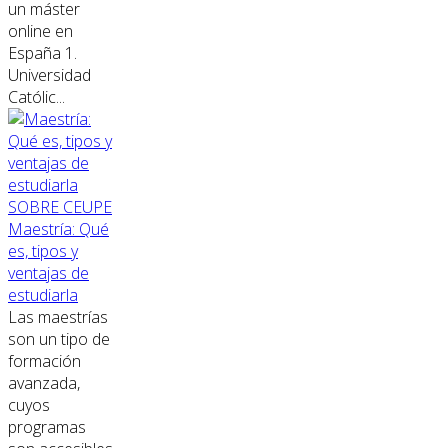
un máster
online en
España 1.
Universidad
Católic...
SOBRE CEUPE
Maestría: Qué
es, tipos y
ventajas de
estudiarla
Las maestrías
son un tipo de
formación
avanzada,
cuyos
programas