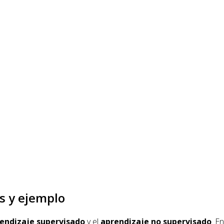
s y ejemplo
endizaje supervisado
y el
aprendizaje no supervisado
. E