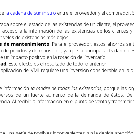
 de
la cadena de suministro
entre el proveedor y el comprador. S
zada sobre el estado de las existencias de un cliente, el prov
El acceso a la información de las existencias de los clientes 
niveles de existencias más bajos.
os de mantenimiento
. Para el proveedor, estos ahorros se
n de pedidos y de reposición, ya que la principal actividad en 
e un impacto positivo en la rotación del inventario.
dad
. Este efecto es el resultado de todo lo anterior.
a aplicación del VMI requiere una inversión considerable en la 
 de información
la madre de todas las existencias
, porque las or
adversos de un fuerte aumento de la demanda de éstos. De
ncia. Al recibir la información en el punto de venta y transmit
ene una serie de posibles inconvenientes, sin la debida atenció