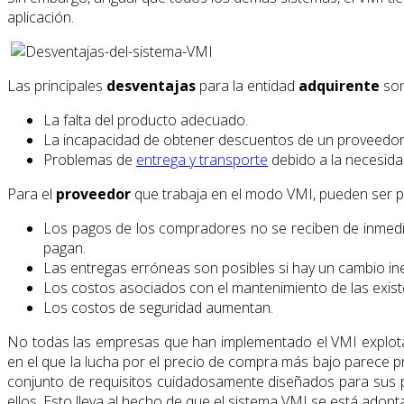
aplicación.
Las principales
desventajas
para la entidad
adquirente
son
La falta del producto adecuado.
La incapacidad de obtener descuentos de un proveedo
Problemas de
entrega y transporte
debido a la necesida
Para el
proveedor
que trabaja en el modo VMI, pueden ser po
Los pagos de los compradores no se reciben de inmediat
pagan.
Las entregas erróneas son posibles si hay un cambio i
Los costos asociados con el mantenimiento de las exist
Los costos de seguridad aumentan.
No todas las empresas que han implementado el VMI explotan
en el que la lucha por el precio de compra más bajo parece p
conjunto de requisitos cuidadosamente diseñados para sus pr
ellos. Esto lleva al hecho de que el sistema VMI se está adopt