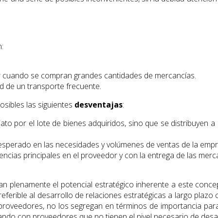
:
r cuando se compran grandes cantidades de mercancías.
d de un transporte frecuente.
sibles las siguientes
desventajas
:
o por el lote de bienes adquiridos, sino que se distribuyen a 
nesperado en las necesidades y volúmenes de ventas de la em
encias principales en el proveedor y con la entrega de las me
 plenamente el potencial estratégico inherente a este concept
referible al desarrollo de relaciones estratégicas a largo pl
oveedores, no los segregan en términos de importancia para s
ando con proveedores que no tienen el nivel necesario de desarr