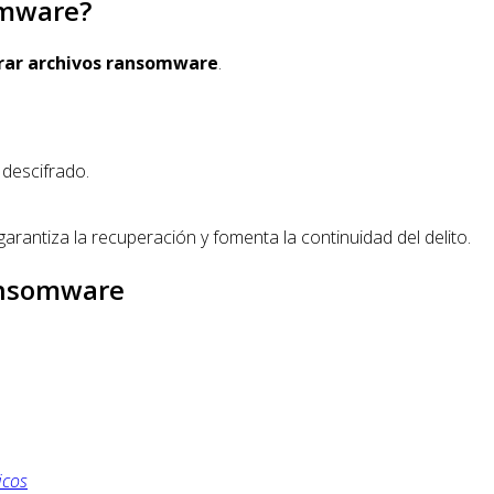
omware?
rar archivos ransomware
.
 descifrado.
rantiza la recuperación y fomenta la continuidad del delito.
ansomware
icos