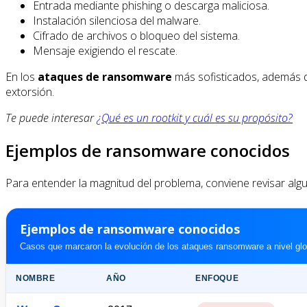
Entrada mediante phishing o descarga maliciosa.
Instalación silenciosa del malware.
Cifrado de archivos o bloqueo del sistema.
Mensaje exigiendo el rescate.
En los
ataques de ransomware
más sofisticados, además de
extorsión.
Te puede interesar
¿Qué es un rootkit y cuál es su propósito?
Ejemplos de ransomware conocidos
Para entender la magnitud del problema, conviene revisar al
Ejemplos de ransomware conocidos
Casos que marcaron la evolución de los ataques ransomware a nivel glo
NOMBRE
AÑO
ENFOQUE