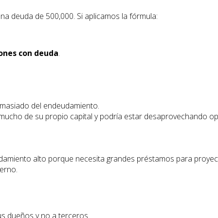
na deuda de 500,000. Si aplicamos la fórmula:
ones con deuda
.
emasiado del endeudamiento.
mucho de su propio capital y podría estar desaprovechando op
amiento alto porque necesita grandes préstamos para proyectos
terno.
s dueños y no a terceros.