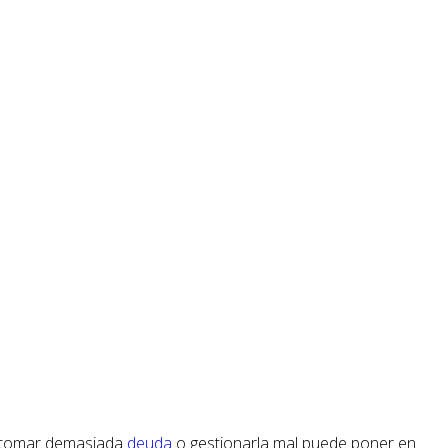
, tomar demasiada
deuda
o gestionarla mal puede poner en