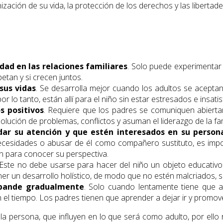
zación de su vida, la protección de los derechos y las libertade
idad en las relaciones familiares
. Solo puede experimentar 
petan y si crecen juntos.
sus vidas
. Se desarrolla mejor cuando los adultos se acepta
por lo tanto, están allí para el niño sin estar estresados e insati
 positivos
. Requiere que los padres se comuniquen abiertame
ución de problemas, conflictos y asuman el liderazgo de la fam
dar su atención y que estén interesados ​​en su person
necesidades o abusar de él como compañero sustituto, es imp
n para conocer su perspectiva.
 Este no debe usarse para hacer del niño un objeto educativo.
er un desarrollo holístico, de modo que no estén malcriados,
expande gradualmente
. Solo cuando lentamente tiene que 
 el tiempo. Los padres tienen que aprender a dejar ir y promo
 la persona, que influyen en lo que será como adulto, por ell