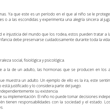
. Ya que este es un período en el que al niño se le protege
es o a las escondidas y experimenta una alegría sincera al jug
ad e injusticia del mundo que los rodea, estos pueden tratar a
infancia debe preservarse cuidadosamente durante toda la vida
aleza social, fisiológica y psicológica.
erente a la de un adulto, las hormonas que se producen en l
muestra un adulto. Un ejemplo de ello es la ira, este sentimi
 está justificado y lo considera parte del juego.
 independientemente su existencia.
e su implementación. El niño no puede tomar decisiones indepe
ién tienen responsabilidades con la sociedad y el estado. L
s.