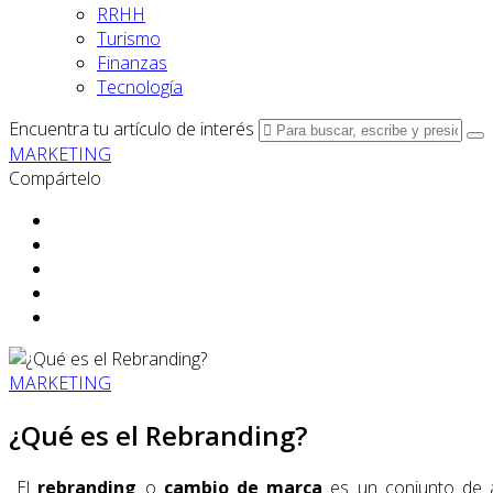
RRHH
Turismo
Finanzas
Tecnología
Encuentra tu artículo de interés
MARKETING
Compártelo
MARKETING
¿Qué es el Rebranding?
El
rebranding
o
cambio de marca
es un conjunto de a