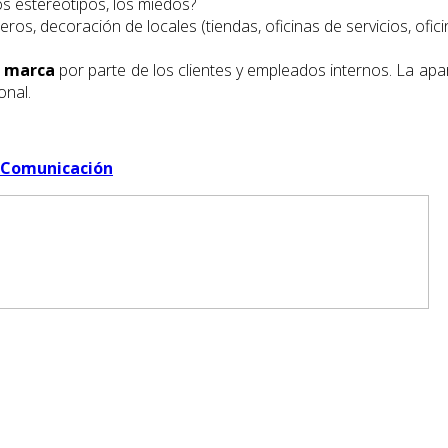
os estereotipos, los miedos?
os, decoración de locales (tiendas, oficinas de servicios, oficina
e marca
por parte de los clientes y empleados internos. La apari
onal.
l&Comunicación