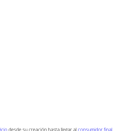
icio
desde su creación hasta llegar al
consumidor final
.