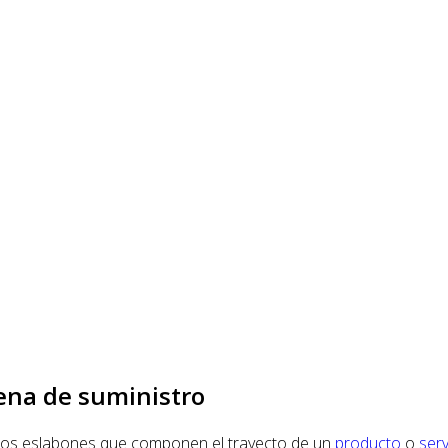
ena de suministro
ntos eslabones que componen el trayecto de un
producto
o
serv