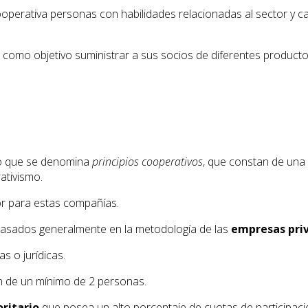
operativa personas con habilidades relacionadas al sector y c
 como objetivo suministrar a sus socios de diferentes produ
o que se denomina
principios cooperativos
, que constan de una 
ativismo.
or para estas compañías.
basados generalmente en la metodología de las
empresas pri
s o jurídicas.
n de un mínimo de 2 personas.
ritario
que posea un alto porcentaje de cuotas de participaci