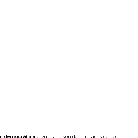
ón democrática
e igualitaria son denominadas como