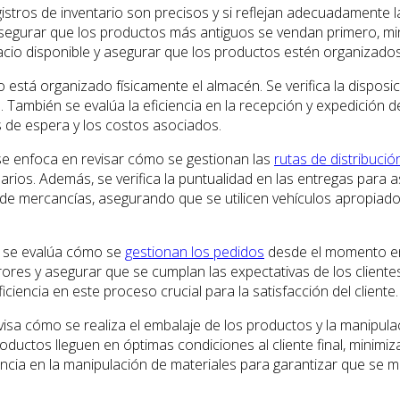
registros de inventario son precisos y si reflejan adecuadament
asegurar que los productos más antiguos se vendan primero, min
pacio disponible y asegurar que los productos estén organizado
stá organizado físicamente el almacén. Se verifica la disposic
 También se evalúa la eficiencia en la recepción y expedición 
s de espera y los costos asociados.
 se enfoca en revisar cómo se gestionan las
rutas de distribució
rios. Además, se verifica la puntualidad en las entregas para a
rte de mercancías, asegurando que se utilicen vehículos apropiad
a, se evalúa cómo se
gestionan los pedidos
desde el momento en q
errores y asegurar que se cumplan las expectativas de los clien
ciencia en este proceso crucial para la satisfacción del cliente.
visa cómo se realiza el embalaje de los productos y la manipula
oductos lleguen en óptimas condiciones al cliente final, minim
iencia en la manipulación de materiales para garantizar que se 