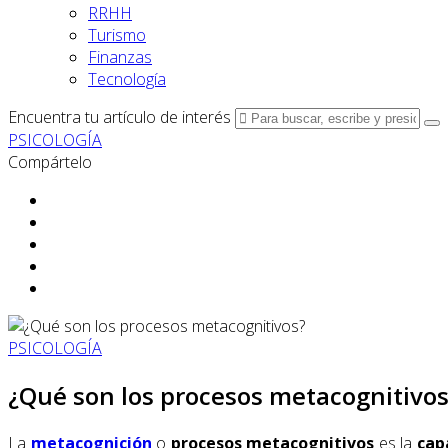
RRHH
Turismo
Finanzas
Tecnología
Encuentra tu artículo de interés
PSICOLOGÍA
Compártelo
PSICOLOGÍA
¿Qué son los procesos metacognitivos
La
metacognición
o
procesos metacognitivos
es la
cap