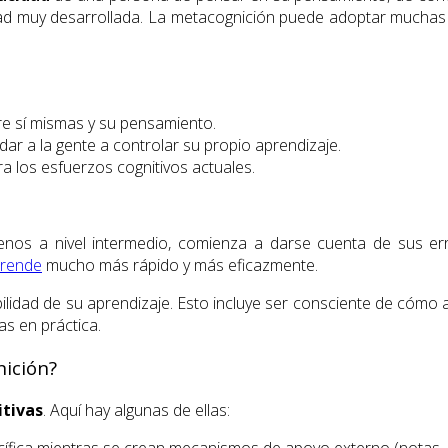
dad muy desarrollada. La metacognición puede adoptar muchas 
re sí mismas y su pensamiento.
dar a la gente a controlar su propio aprendizaje.
ra los esfuerzos cognitivos actuales.
nos a nivel intermedio, comienza a darse cuenta de sus er
rende
mucho más rápido y más eficazmente.
lidad de su aprendizaje. Esto incluye ser consciente de cómo 
as en práctica.
nición?
tivas
. Aquí hay algunas de ellas:
ífica mientras se crean mecanismos de apoyo externo (notas, 