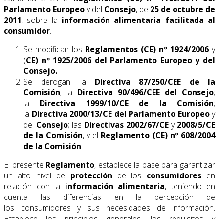
Parlamento Europeo
y del
Consejo
, de
25 de octubre de
2011
, sobre la
información alimentaria facilitada al
consumidor
.
Se modifican los
Reglamentos (CE) nº 1924/2006
y
(
CE) nº 1925/2006 del Parlamento Europeo y del
Consejo.
Se derogan: la
Directiva 87/250/CEE de la
Comisión
; la
Directiva 90/496/CEE del Consejo
;
la
Directiva 1999/10/CE de la Comisión
;
la
Directiva 2000/13/CE del Parlamento Europeo
y
del
Consejo
; las
Directivas 2002/67/CE
y
2008/5/CE
de la Comisión
, y el
Reglamento (CE) nº
608/2004
de la Comisión
.
El presente
Reglamento
, establece la base para garantizar
un alto nivel de
protección
de los
consumidores
en
relación con la
información alimentaria
, teniendo en
cuenta las diferencias en la percepción de
los consumidores y sus necesidades de información.
Establece los principios generales, los requisitos y