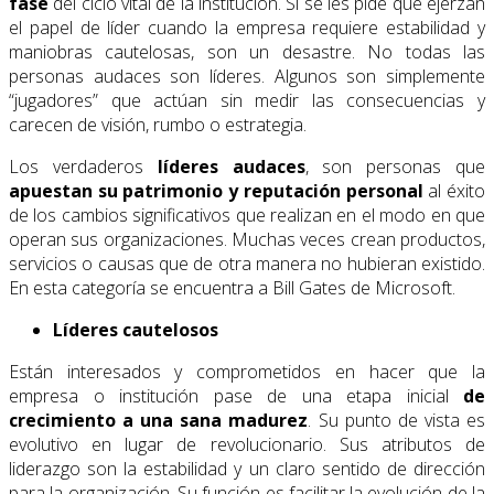
fase
del ciclo vital de la institución. Si se les pide que ejerzan
el papel de líder cuando la empresa requiere estabilidad y
maniobras cautelosas, son un desastre. No todas las
personas audaces son líderes. Algunos son simplemente
“jugadores” que actúan sin medir las consecuencias y
carecen de visión, rumbo o estrategia.
Los verdaderos
líderes audaces
, son personas que
apuestan su patrimonio y reputación personal
al éxito
de los cambios significativos que realizan en el modo en que
operan sus organizaciones. Muchas veces crean productos,
servicios o causas que de otra manera no hubieran existido.
En esta categoría se encuentra a Bill Gates de Microsoft.
Líderes cautelosos
Están interesados y comprometidos en hacer que la
empresa o institución pase de una etapa inicial
de
crecimiento a una sana madurez
. Su punto de vista es
evolutivo en lugar de revolucionario. Sus atributos de
liderazgo son la estabilidad y un claro sentido de dirección
para la organización. Su función es facilitar la evolución de la