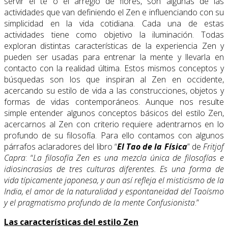
servir el té o el arreglo de flores, son algunas de las
actividades que van definiendo el Zen e influenciando con su
simplicidad en la vida cotidiana. Cada una de estas
actividades tiene como objetivo la iluminación. Todas
exploran distintas características de la experiencia Zen y
pueden ser usadas para entrenar la mente y llevarla en
contacto con la realidad última. Estos mismos conceptos y
búsquedas son los que inspiran al Zen en occidente,
acercando su estilo de vida a las construcciones, objetos y
formas de vidas contemporáneos. Aunque nos resulte
simple entender algunos conceptos básicos del estilo Zen,
acercarnos al Zen con criterio requiere adentrarnos en lo
profundo de su filosofía. Para ello contamos con algunos
párrafos aclaradores del libro “
El Tao de la Física
” de
Fritjof
Capra
: “
La filosofía Zen es una mezcla única de filosofías e
idiosincrasias de tres culturas diferentes. Es una forma de
vida típicamente japonesa, y aun así refleja el misticismo de la
India, el amor de la naturalidad y espontaneidad del Taoísmo
y el pragmatismo profundo de la mente Confusionista
.”
Las características del estilo Zen