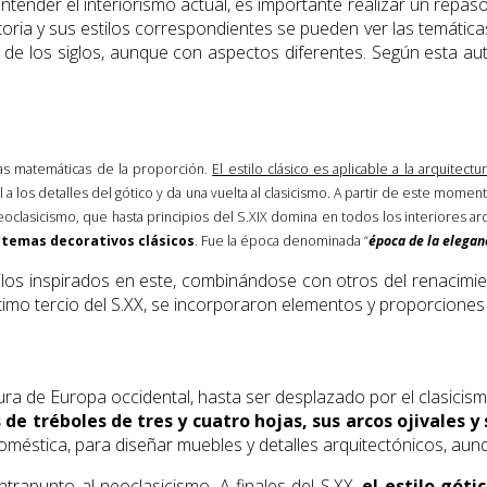
entender el interiorismo actual, es importante realizar un repaso 
istoria y sus estilos correspondientes se pueden ver las temáti
o de los siglos, aunque con aspectos diferentes. Según esta auto
las matemáticas de la proporción.
El estilo clásico es aplicable a la arquitect
l a los detalles del gótico y da una vuelta al clasicismo. A partir de este mo
l neoclasicismo, que hasta principios del S.XIX domina en todos los interiores 
on temas decorativos clásicos
. Fue la época denominada “
época de la elegan
tilos inspirados en este, combinándose con otros del renacimient
imo tercio del S.XX, se incorporaron elementos y proporciones 
ctura de Europa occidental, hasta ser desplazado por el clasicis
de tréboles de tres y cuatro hojas, sus arcos ojivales y
oméstica, para diseñar muebles y detalles arquitectónicos, aunqu
ntrapunto al neoclasicismo. A finales del S.XX,
el estilo gót