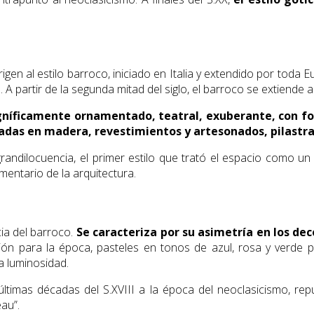
rigen al estilo barroco, iniciado en Italia y extendido por toda 
l. A partir de la segunda mitad del siglo, el barroco se extiende 
magníficamente ornamentado, teatral, exuberante, con f
adas en madera, revestimientos y artesonados, pilastras
andilocuencia, el primer estilo que trató el espacio como un lu
entario de la arquitectura.
cia del barroco.
Se caracteriza por su asimetría en los dec
ción para la época, pasteles en tonos de azul, rosa y verde
la luminosidad.
timas décadas del S.XVIII a la época del neoclasicismo, rep
au”.