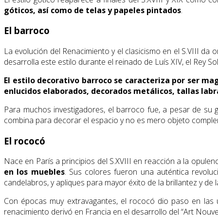
góticos, así como de telas y papeles pintados
.
El barroco
La evolución del Renacimiento y el clasicismo en el S.VIII da o
desarrolla este estilo durante el reinado de Luís XIV, el Rey So
El estilo decorativo barroco se caracteriza por ser 
enlucidos elaborados, decorados metálicos, tallas labr
Para muchos investigadores, el barroco fue, a pesar de su gr
combina para decorar el espacio y no es mero objeto complem
El rococó
Nace en París a principios del S.XVIII en reacción a la opulen
en los muebles
. Sus colores fueron una auténtica revolu
candelabros, y apliques para mayor éxito de la brillantez y de 
Con épocas muy extravagantes, el rococó dio paso en las úl
renacimiento derivó en Francia en el desarrollo del “Art Nouve