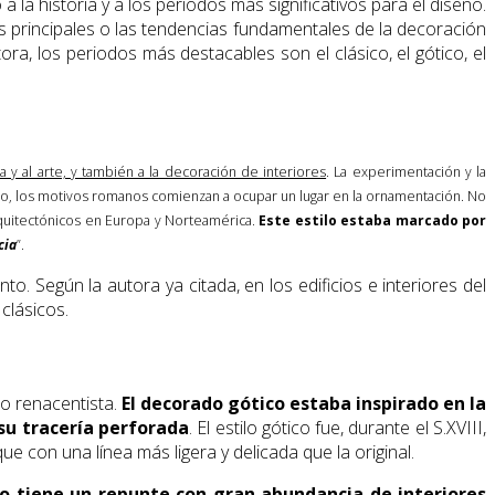
a la historia y a los periodos más significativos para el diseño.
cas principales o las tendencias fundamentales de la decoración
ra, los periodos más destacables son el clásico, el gótico, el
ura y al arte, y también a la decoración de interiores
. La experimentación y la
mento, los motivos romanos comienzan a ocupar un lugar en la ornamentación. No
arquitectónicos en Europa y Norteamérica.
Este estilo estaba marcado por
cia
”.
o. Según la autora ya citada, en los edificios e interiores del
clásicos.
mo renacentista.
El decorado gótico estaba inspirado en la
 su tracería perforada
. El estilo gótico fue, durante el S.XVIII,
e con una línea más ligera y delicada que la original.
ico tiene un repunte con gran abundancia de interiores