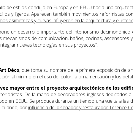
talla de estilos condujo en Europa y en EEUU hacia una arquitec
cillos y ligeros. Aparecen también movimientos reformistas com
mas asimétricas y curvas influyeron en la arquitectura y el int
one un desarrollo importante del interiorismo decimonónico q
res mecanismos de comunicación, baños, cocinas, ascensores y 
a integrar nuevas tecnologías en sus proyectos”.
Art Déco
, que toma su nombre de la primera exposición de art
cción al mínimo en el uso del color, la ornamentación y los deta
ez mayor entre el proyecto arquitectónico de los edific
 interioristas. De la mano de decoradores ingleses dedicados 
todo en EEUU
. Se produce durante un tiempo una vuelta a las dis
hí cuando, por
influencia del diseñador y restaurador Terence Con