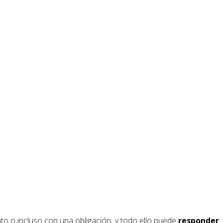
o o incluso con una obligación; y todo ello puede
responder