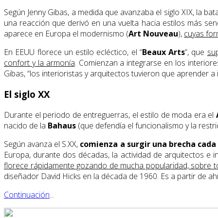
Según Jenny Gibas, a medida que avanzaba el siglo XIX, la ba
una reacción que derivó en una vuelta hacia estilos más sen
aparece en Europa el modernismo (
Art Nouveau
),
cuyas for
En EEUU florece un estilo ecléctico, el “
Beaux Arts
”, que
sup
confort y la armonía
. Comienzan a integrarse en los interio
Gibas, “los interioristas y arquitectos tuvieron que aprender 
El siglo XX
Durante el periodo de entreguerras, el estilo de moda era el
nacido de la
Bahaus
(que defendía el funcionalismo y la restri
Según avanza el S.XX,
comienza a surgir una brecha cada v
Europa, durante dos décadas, la actividad de arquitectos e
florece rápidamente gozando de mucha popularidad, sobre 
diseñador David Hicks en la década de 1960. Es a partir de a
Continuación
...