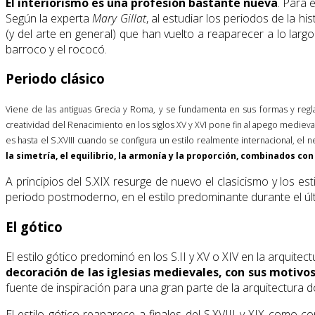
El interiorismo es una profesión bastante nueva
. Para 
Según la experta
Mary Gillat
, al estudiar los periodos de la h
(y del arte en general) que han vuelto a reaparecer a lo larg
barroco y el rococó.
Periodo clásico
Viene de las antiguas Grecia y Roma, y se fundamenta en sus formas y reg
creatividad del Renacimiento en los siglos XV y XVI pone fin al apego medieva
es hasta el S.XVIII cuando se configura un estilo realmente internacional, e
la simetría, el equilibrio, la armonía y la proporción, combinados c
A principios del S.XIX resurge de nuevo el clasicismo y los es
periodo postmoderno, en el estilo predominante durante el últ
El gótico
El estilo gótico predominó en los S.II y XV o XIV en la arquite
decoración de las iglesias medievales, con sus motivos 
fuente de inspiración para una gran parte de la arquitectura d
El estilo gótico reaparece a finales del S.XVIII y XIX como co