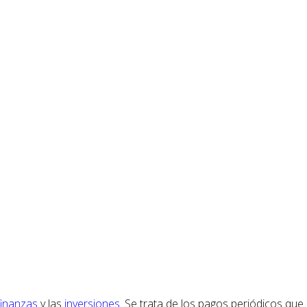
finanzas
y las
inversiones
. Se trata de los pagos periódicos q