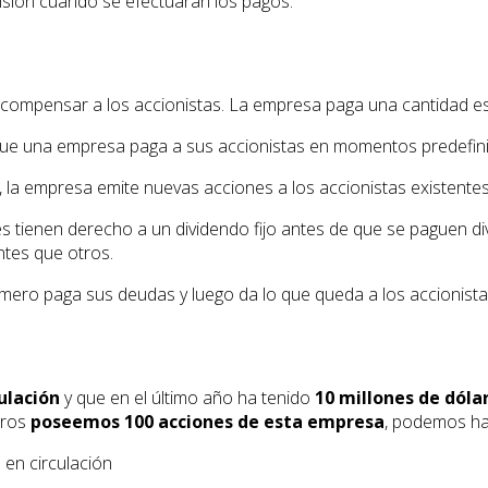
isión cuándo se efectuarán los pagos.
compensar a los accionistas. La empresa paga una cantidad es
que una empresa paga a sus accionistas en momentos predefini
, la empresa emite nuevas acciones a los accionistas existente
 tienen derecho a un dividendo fijo antes de que se paguen div
ntes que otros.
rimero paga sus deudas y luego da lo que queda a los accionista
ulación
y que en el último año ha tenido
10 millones de dóla
tros
poseemos 100 acciones de esta empresa
, podemos hac
 en circulación