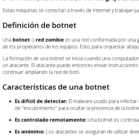
Estas máquinas se conectan a través de Internet y trabajan jun
Definición de botnet
Una
botnet
o
red zombie
es una red conformada por una g
de los propietarios de los equipos. Esto, para orquestar ata
La formación de una botnet se inicia cuando una computador
un atacante. El atacante puede entonces enviar instrucciones 
continuar ampliando la red de bots.
Características de una botnet
Es difícil de detectar:
El malware usado para infectar e
de "encubrimiento" para ocultar la presencia de la botne
Es controlado remotamente:
Una botnet es controlad
Es anónimo:
Los atacantes se aseguran de utilizar div