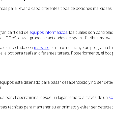
tas para llevar a cabo diferentes tipos de acciones maliciosas.
ran cantidad de
equipos informáticos
, los cuales son controlad
ques DDoS, enviar grandes cantidades de spam, distribuir malwar
a es infectada con
malware
. El malware incluye un programa l
a la bot para realizar diferentes tareas. Posteriormente, el bo
quipos está diseñado para pasar desapercibido y no ser detecta
t.
a por el cibercriminal desde un lugar remoto a través de un
so
ersas técnicas para mantener su anonimato y evitar ser detecta