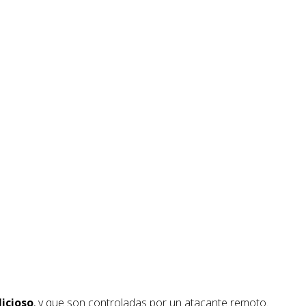
icioso
, y que son controladas por un atacante remoto.