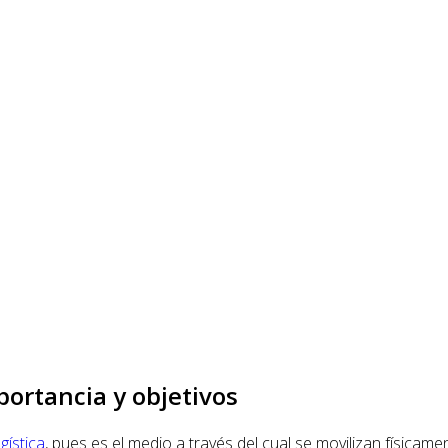
portancia y objetivos
ogística
, pues es el medio a través del cual se movilizan físicam