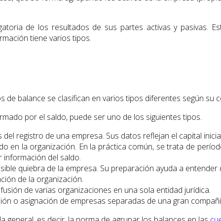
ligatoria de los resultados de sus partes activas y pasivas. E
rmación tiene varios tipos.
os de balance se clasifican en varios tipos diferentes según su
ormado por el saldo, puede ser uno de los siguientes tipos.
el registro de una empresa. Sus datos reflejan el capital inicia
ríodo en la organización. En la práctica común, se trata de per
información del saldo.
posible quiebra de la empresa. Su preparación ayuda a entender 
dación de la organización.
 fusión de varias organizaciones en una sola entidad jurídica.
ivisión o asignación de empresas separadas de una gran compañí
a general, es decir, la norma de agrupar los balances en las
cu