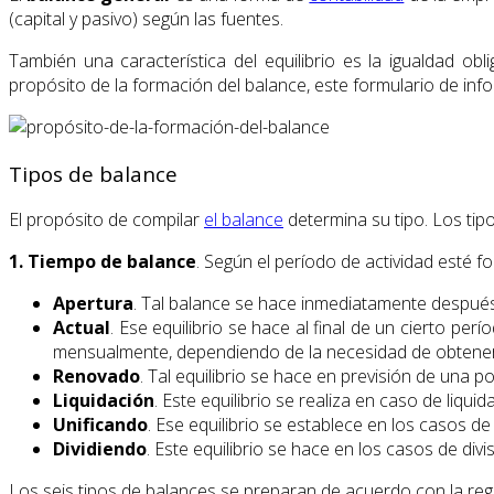
(capital y pasivo) según las fuentes.
También una característica del equilibrio es la igualdad ob
propósito de la formación del balance, este formulario de info
Tipos de balance
El propósito de compilar
el balance
determina su tipo. Los tip
1. Tiempo de balance
. Según el período de actividad esté f
Apertura
. Tal balance se hace inmediatamente después d
Actual
. Ese equilibrio se hace al final de un cierto pe
mensualmente, dependiendo de la necesidad de obtener 
Renovado
. Tal equilibrio se hace en previsión de una 
Liquidación
. Este equilibrio se realiza en caso de liqui
Unificando
. Ese equilibrio se establece en los casos de
Dividiendo
. Este equilibrio se hace en los casos de d
Los seis tipos de balances se preparan de acuerdo con la regl