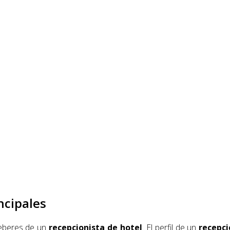
ncipales
deberes de un
recepcionista de hotel
. El perfil de un
recepci