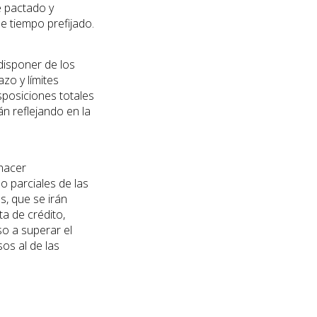
e pactado y
e tiempo prefijado.
disponer de los
azo y límites
isposiciones totales
án reflejando en la
hacer
o parciales de las
s, que se irán
ta de crédito,
so a superar el
os al de las