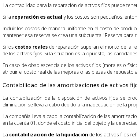
La contabilidad para la reparación de activos fijos puede tene
Si la
reparación es actual
y los costos son pequeños, entonc
Incluir los costos de manera uniforme en el costo de produc
mantener esa reserva se crea una subcuenta "Reserva para rep
Si los
costos reales
de reparación superan el monto de la res
de los activos fijos. Si la situación es la opuesta, las cantidade
En caso de obsolescencia de los activos fijos (morales o físi
atribuir el costo real de las mejoras o las piezas de repuesto a
Contabilidad de las amortizaciones de activos fij
La contabilización de la disposición de activos fijos se p
eliminación se lleva a cabo debido a la inadecuación de la pro
La compañía lleva a cabo la contabilización de las amortizacio
en la cuenta 01, donde el costo inicial del objeto y la deprec
La
contabilización de la liquidación
de los activos fijos re