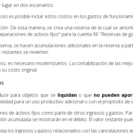
r lugar en dos escenarios:
es es posible incluir estos costos en los gastos de funcionam
ción. De esta manera, se crea una reserva de la cual se amor
araciones de activos fijos" para la cuenta 96 "Reservas de ga
erva, se hacen acumulaciones adicionales en la reserva a parti
s restantes se revierten.
cos), es necesario modernizarlos. La contabilización de las me
 su costo original.
os
roduce para objetos que se
liquidan
o que
no pueden apor
piedad para un uso productivo adicional o con el propósito de v
nes de activos fijos como parte de otros ingresos y gastos. Para
iación acumulada se mostrarán en el débito. El valor restante pu
fleja los ingresos y gastos relacionados con las cancelaciones e