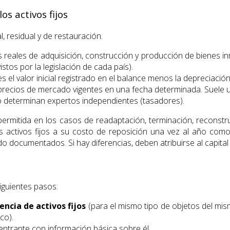
os activos fijos
l, residual y de restauración.
 reales de adquisición, construcción y producción de bienes i
tos por la legislación de cada país).
 es el valor inicial registrado en el balance menos la depreciaci
a precios de mercado vigentes en una fecha determinada. Suele ut
lo determinan expertos independientes (tasadores).
 permitida en los casos de readaptación, terminación, reconstru
os activos fijos a su costo de reposición una vez al año co
 documentados. Si hay diferencias, deben atribuirse al capital 
siguientes pasos:
encia de activos fijos
(para el mismo tipo de objetos del mism
co).
ntrante con información básica sobre él.